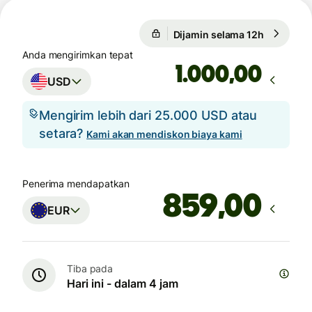
Dijamin selama 12h
1 USD = 0
Dijamin selama 12h
Anda mengirimkan tepat
,00
USD
Mengirim lebih dari 25.000 USD atau
setara?
Kami akan mendiskon biaya kami
Penerima mendapatkan
,00
EUR
Tiba pada
Hari ini - dalam 4 jam