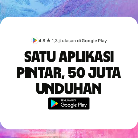
4.8 ★
1,3 jt ulasan
di Google Play
Satu aplikasi
pintar, 50 juta
unduhan