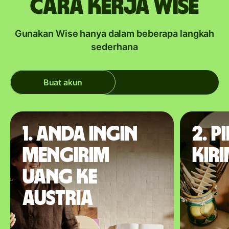
Cara kerja Wise
Gunakan Wise hanya dalam beberapa langkah
sederhana
Buat akun
1. Anda ingin
2. P
mengirim
kir
uang ke
Austria