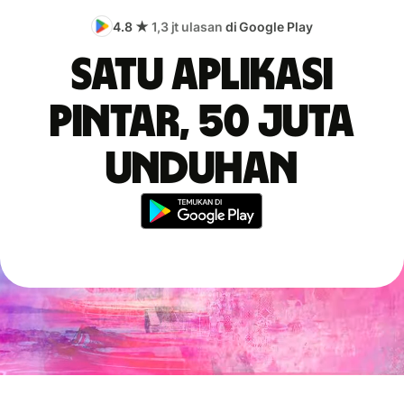
4.8 ★
1,3 jt ulasan
di Google Play
Satu aplikasi
pintar, 50 juta
unduhan