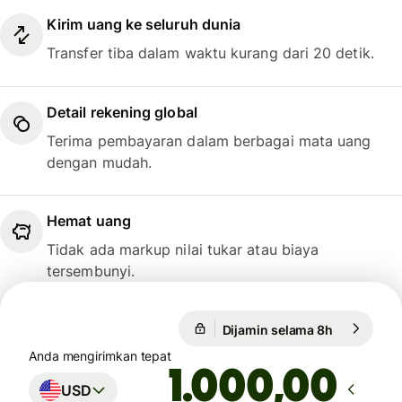
Kirim uang ke seluruh dunia
Transfer tiba dalam waktu kurang dari 20 detik.
Detail rekening global
Terima pembayaran dalam berbagai mata uang
dengan mudah.
Hemat uang
Tidak ada markup nilai tukar atau biaya
tersembunyi.
Dijamin selama 8h
1 USD = 0,
Dijamin selama 8h
Anda mengirimkan tepat
,00
USD