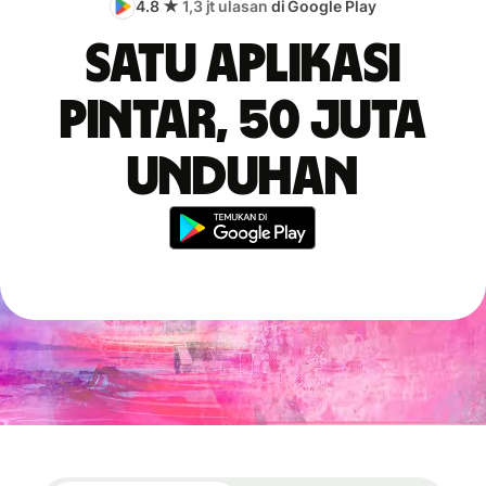
4.8 ★
1,3 jt ulasan
di Google Play
Satu aplikasi
pintar, 50 juta
unduhan