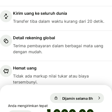
Kirim uang ke seluruh dunia
Transfer tiba dalam waktu kurang dari 20 detik.
Detail rekening global
Terima pembayaran dalam berbagai mata uang
dengan mudah.
Hemat uang
Tidak ada markup nilai tukar atau biaya
tersembunyi.
Dijamin selama 8h
1 USD = 0,
Dijamin selama 8h
Anda mengirimkan tepat