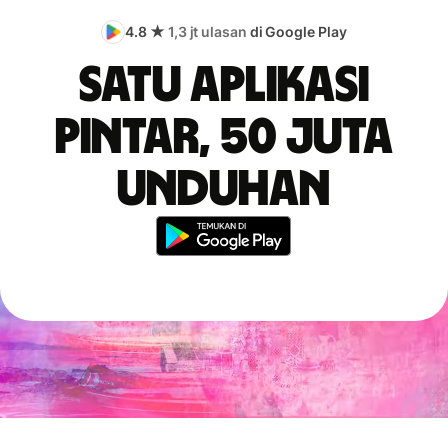
4.8 ★
1,3 jt ulasan
di Google Play
Satu aplikasi
pintar, 50 juta
unduhan