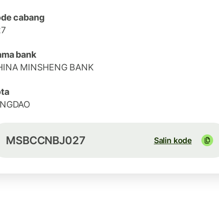
ode cabang
27
ama bank
HINA MINSHENG BANK
ta
INGDAO
MSBCCNBJ027
Salin kode