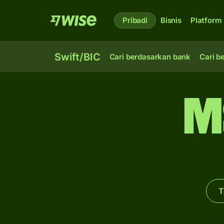
Pribadi
Bisnis
Platform
Swift/BIC
Cari berdasarkan bank
Cari b
M
T