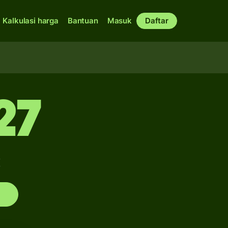
Kalkulasi harga
Bantuan
Masuk
Daftar
27
K