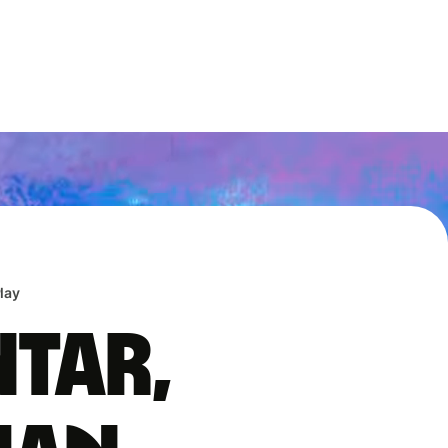
lay
ntar,