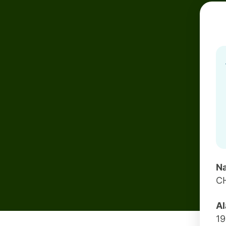
Na
C
Al
1