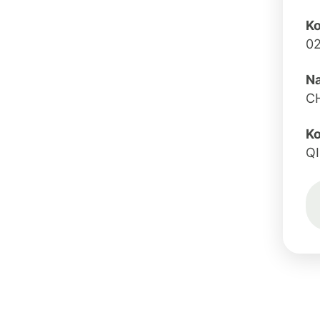
K
0
N
C
Ko
Q