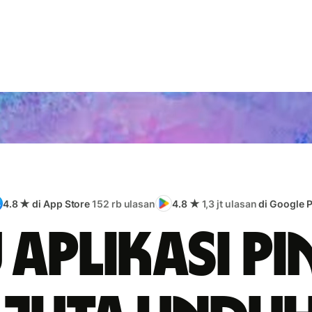
4.8 ★ di App Store
152 rb ulasan
4.8 ★
1,3 jt ulasan
di Google P
 aplikasi pi