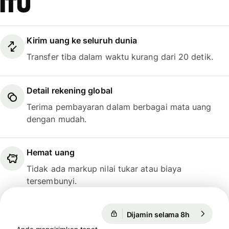
itu
Kirim uang ke seluruh dunia
Transfer tiba dalam waktu kurang dari 20 detik.
Detail rekening global
Terima pembayaran dalam berbagai mata uang
dengan mudah.
Hemat uang
Tidak ada markup nilai tukar atau biaya
tersembunyi.
Dijamin selama 8h
1 USD = 0,
Dijamin selama 8h