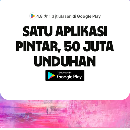
4.8 ★
1,3 jt ulasan
di Google Play
Satu aplikasi
pintar, 50 juta
unduhan