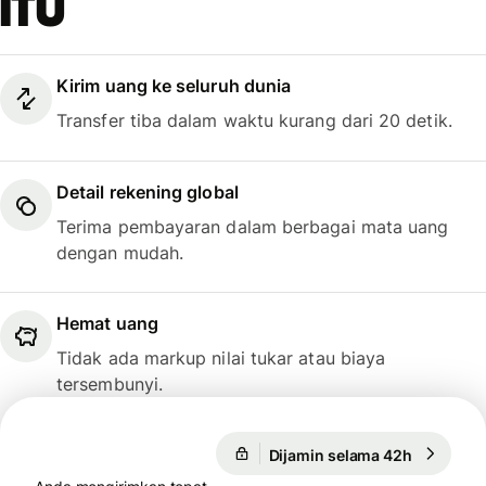
itu
Kirim uang ke seluruh dunia
Transfer tiba dalam waktu kurang dari 20 detik.
Detail rekening global
Terima pembayaran dalam berbagai mata uang
dengan mudah.
Hemat uang
Tidak ada markup nilai tukar atau biaya
tersembunyi.
Dijamin selama 42h
1 USD = 
Dijamin selama 42h