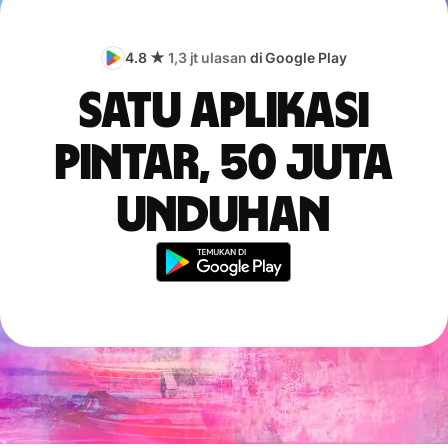
4.8 ★
1,3 jt ulasan
di Google Play
Satu aplikasi
pintar, 50 juta
unduhan