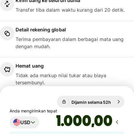
Kirim uang ke seluruh dunia
Transfer tiba dalam waktu kurang dari 20 detik.
Detail rekening global
Terima pembayaran dalam berbagai mata uang
dengan mudah.
Hemat uang
Tidak ada markup nilai tukar atau biaya
tersembunyi.
Dijamin selama 52h
1 USD = 17.
Dijamin selama 52h
Anda mengirimkan tepat
,00
USD