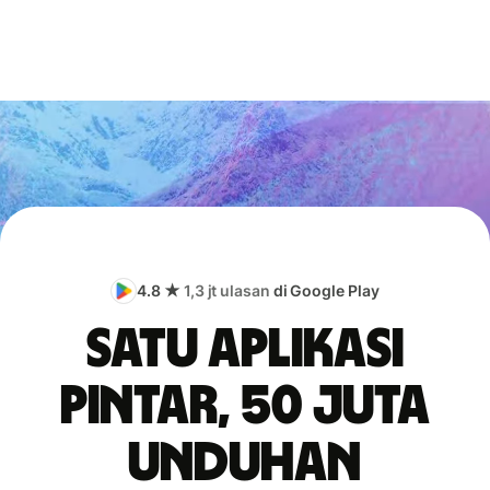
4.8 ★
1,3 jt ulasan
di Google Play
Satu aplikasi
pintar, 50 juta
unduhan