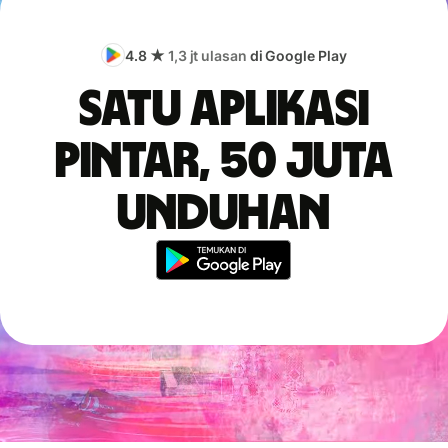
4.8 ★
1,3 jt ulasan
di Google Play
Satu aplikasi
pintar, 50 juta
unduhan