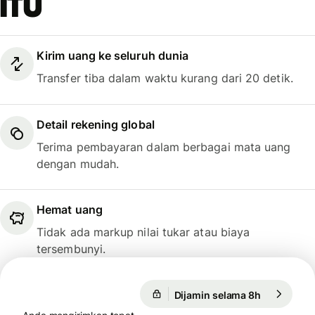
itu
Kirim uang ke seluruh dunia
Transfer tiba dalam waktu kurang dari 20 detik.
Detail rekening global
Terima pembayaran dalam berbagai mata uang
dengan mudah.
Hemat uang
Tidak ada markup nilai tukar atau biaya
tersembunyi.
1 USD = 0,8682 EUR
Dijamin selama 8h
1 USD = 0,
Dijamin selama 8h