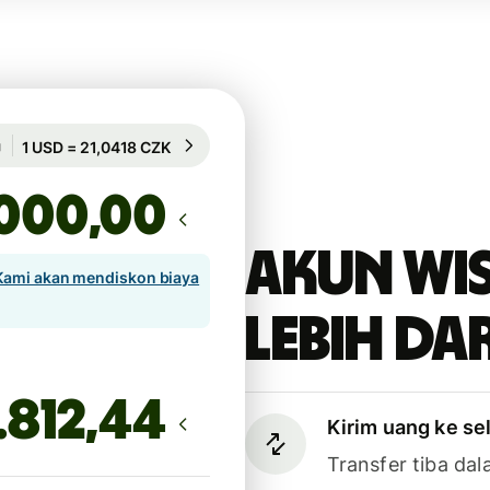
Dijamin selama 20h
1 USD = 21,0418 CZK
Dijamin selama 20h
,00
Akun Wi
Kami akan mendiskon biaya
lebih dar
Kirim uang ke se
Transfer tiba dal