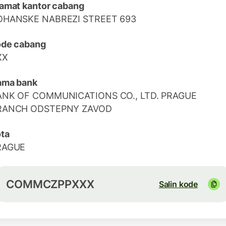
amat kantor cabang
OHANSKE NABREZI STREET 693
ode cabang
XX
ama bank
ANK OF COMMUNICATIONS CO., LTD. PRAGUE
RANCH ODSTEPNY ZAVOD
ta
RAGUE
COMMCZPPXXX
Salin kode