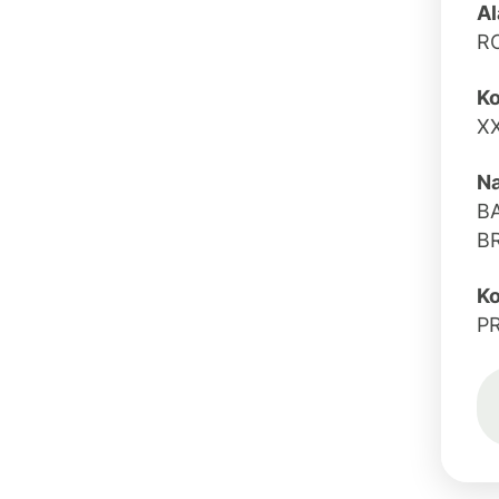
Al
R
K
X
N
B
B
Ko
P