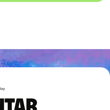
lay
ntar,