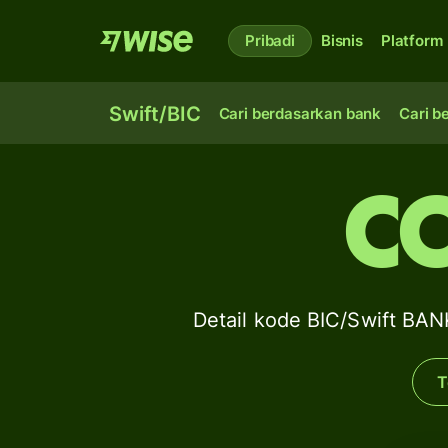
Pribadi
Bisnis
Platform
Swift/BIC
Cari berdasarkan bank
Cari b
C
Detail kode BIC/Swift 
T