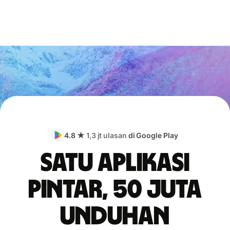
4.8 ★
1,3 jt ulasan
di Google Play
Satu aplikasi
pintar, 50 juta
unduhan