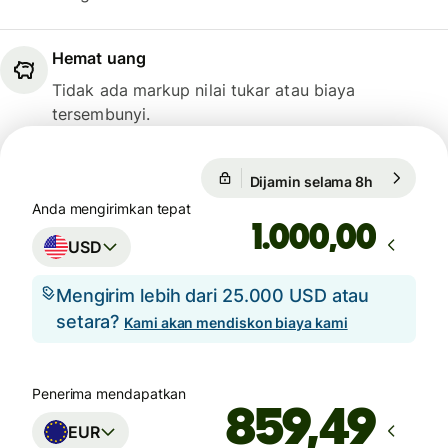
Hemat uang
Tidak ada markup nilai tukar atau biaya
tersembunyi.
Dijamin selama 8h
1 USD = 0,
1 USD = 0,8681 EUR
Anda mengirimkan tepat
,00
USD
Mengirim lebih dari 25.000 USD atau
setara?
Kami akan mendiskon biaya kami
Penerima mendapatkan
EUR