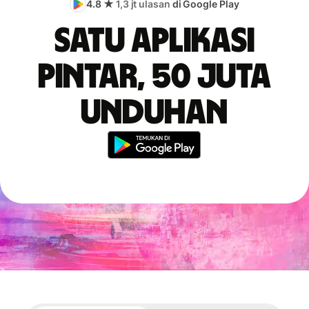
4.8 ★
1,3 jt ulasan
di Google Play
Satu aplikasi
pintar, 50 juta
unduhan