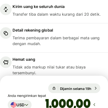
Kirim uang ke seluruh dunia
Transfer tiba dalam waktu kurang dari 20 detik.
Detail rekening global
Terima pembayaran dalam berbagai mata uang
dengan mudah.
Hemat uang
Tidak ada markup nilai tukar atau biaya
tersembunyi.
Dijamin selama 19h
1 USD = 0
Dijamin selama 19h
Anda mengirimkan tepat
,00
USD