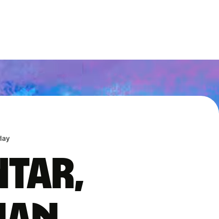
lay
ntar,