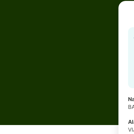
Na
B
Al
V