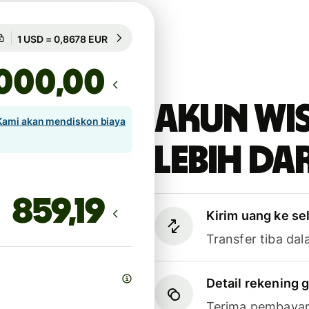
Dijamin selama 8h
1 USD = 0,8678 EUR
Dijamin selama 8h
,00
Akun Wi
Kami akan mendiskon biaya
lebih dar
Kirim uang ke se
Transfer tiba dal
Detail rekening g
Terima pembayar