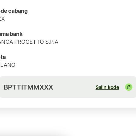
ode cabang
XX
ama bank
ANCA PROGETTO S.P.A
ta
ILANO
BPTTITMMXXX
Salin kode