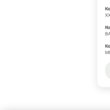
K
X
N
B
Ko
M