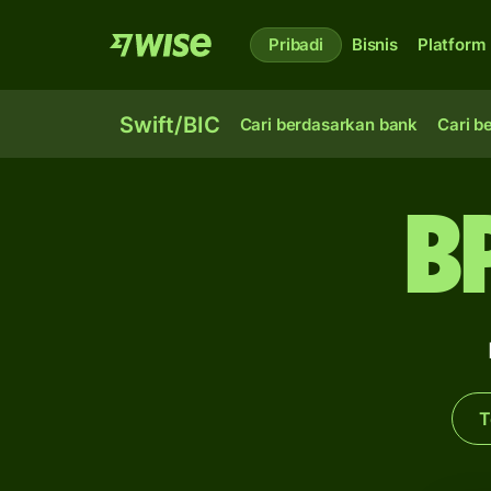
Pribadi
Bisnis
Platform
Swift/BIC
Cari berdasarkan bank
Cari b
B
T