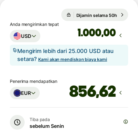
Dijamin selama 50h
1 USD = 
Dijamin selama 50h
Anda mengirimkan tepat
,00
USD
Mengirim lebih dari 25.000 USD atau
setara?
Kami akan mendiskon biaya kami
Penerima mendapatkan
EUR
Tiba pada
sebelum Senin