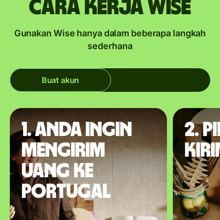
Cara kerja Wise
Gunakan Wise hanya dalam beberapa langkah
sederhana
Buat akun
1. Anda ingin
2. P
mengirim
kir
uang ke
Portugal