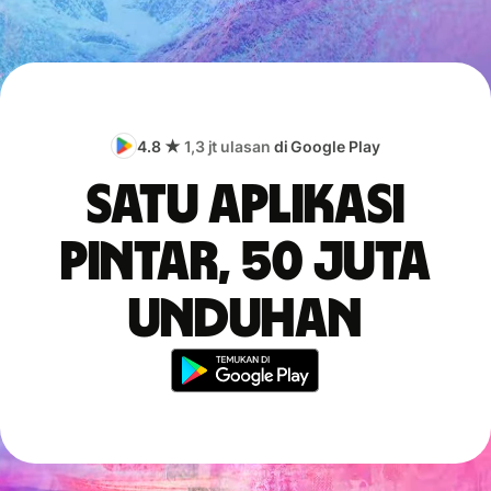
4.8 ★
1,3 jt ulasan
di Google Play
Satu aplikasi
pintar, 50 juta
unduhan