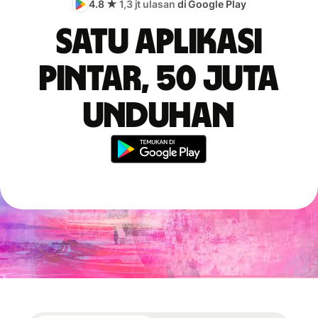
4.8 ★
1,3 jt ulasan
di Google Play
Satu aplikasi
pintar, 50 juta
unduhan