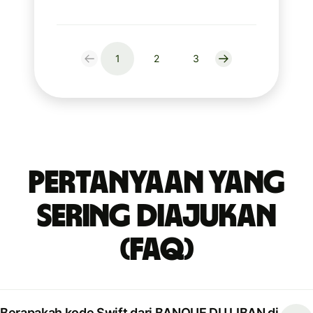
1
2
3
Pertanyaan yang
Sering Diajukan
(FAQ)
Berapakah kode Swift dari BANQUE DU LIBAN di