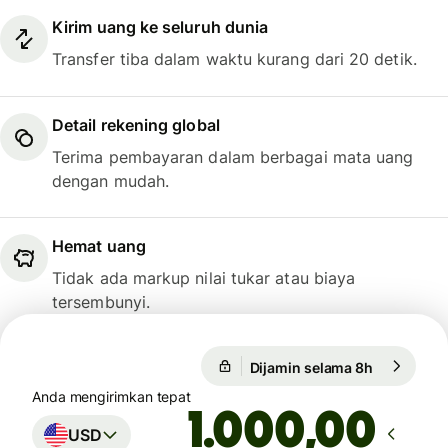
Kirim uang ke seluruh dunia
Transfer tiba dalam waktu kurang dari 20 detik.
Detail rekening global
Terima pembayaran dalam berbagai mata uang
dengan mudah.
Hemat uang
Tidak ada markup nilai tukar atau biaya
tersembunyi.
Dijamin selama 8h
1 USD = 0,
Dijamin selama 8h
Anda mengirimkan tepat
,00
USD