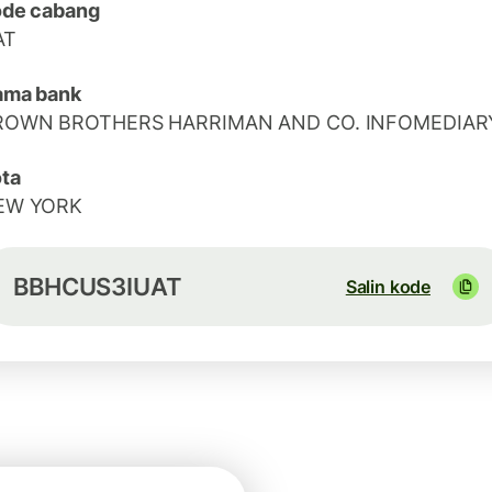
ode cabang
AT
ama bank
ROWN BROTHERS HARRIMAN AND CO. INFOMEDIAR
ta
EW YORK
BBHCUS3IUAT
Salin kode