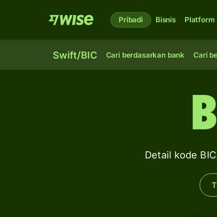
Pribadi
Bisnis
Platform
Swift/BIC
Cari berdasarkan bank
Cari b
B
Detail kode 
T