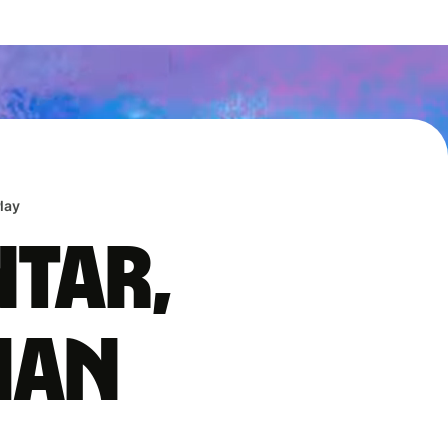
lay
ntar,
han