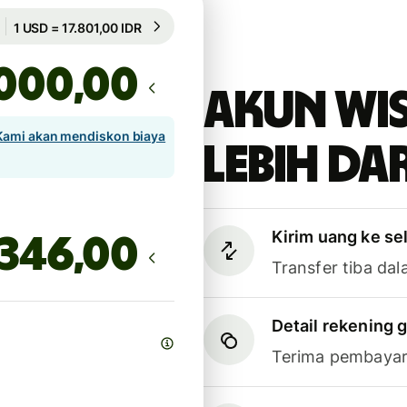
Dijamin selama 50h
1 USD = 17.801,00 IDR
Dijamin selama 50h
,00
Akun Wi
Kami akan mendiskon biaya
lebih dar
Kirim uang ke se
,00
Transfer tiba dal
Detail rekening g
Terima pembayar