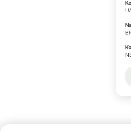
K
U
N
B
Ko
N