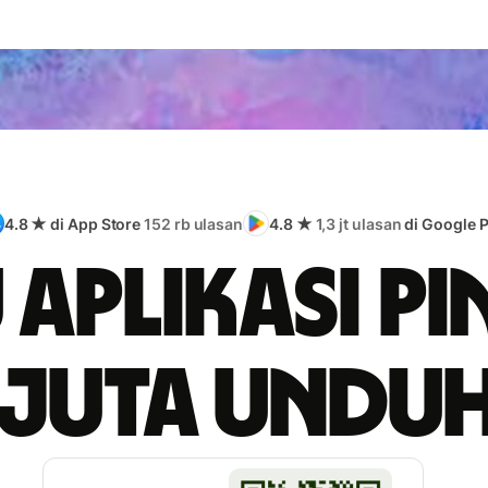
4.8 ★ di App Store
152 rb ulasan
4.8 ★
1,3 jt ulasan
di Google P
 aplikasi pi
 juta undu