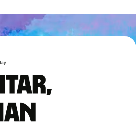
lay
ntar,
han