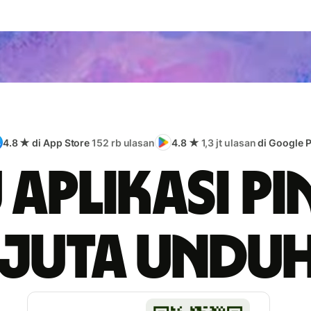
4.8 ★ di App Store
152 rb ulasan
4.8 ★
1,3 jt ulasan
di Google P
 aplikasi pi
 juta undu