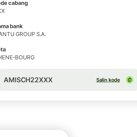
ode cabang
XX
ama bank
ANTU GROUP S.A.
ta
HENE-BOURG
AMISCH22XXX
Salin kode