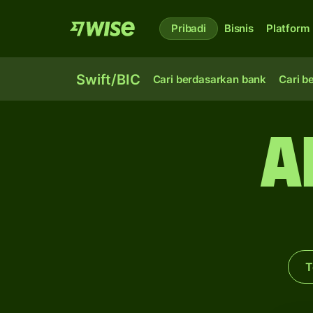
Pribadi
Bisnis
Platform
Swift/BIC
Cari berdasarkan bank
Cari b
A
T