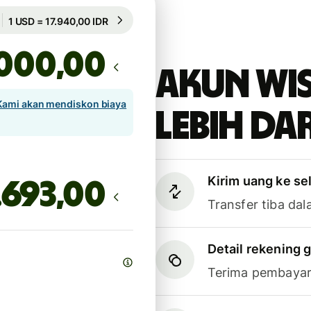
Dijamin selama 19h
1 USD = 17.940,00 IDR
Dijamin selama 19h
,00
Akun Wi
Kami akan mendiskon biaya
lebih dar
Kirim uang ke se
,00
Transfer tiba dal
Detail rekening g
Terima pembayar