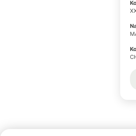
K
X
N
M
Ko
C