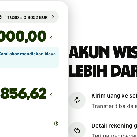
Dijamin selama 41h
1 USD = 0,8652 EUR
Dijamin selama 41h
,00
Akun Wi
Kami akan mendiskon biaya
lebih dar
Kirim uang ke se
Transfer tiba dal
Detail rekening g
Terima pembayar