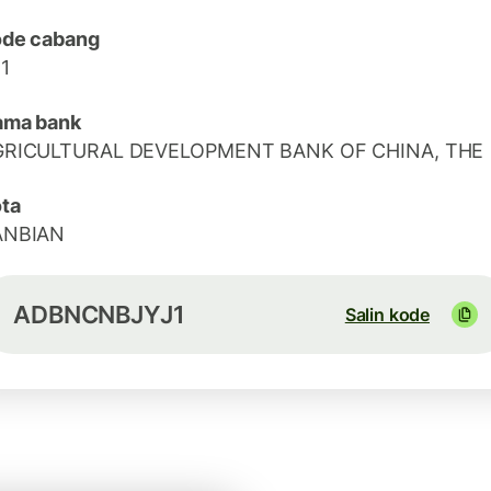
ode cabang
1
ama bank
GRICULTURAL DEVELOPMENT BANK OF CHINA, THE
ta
ANBIAN
ADBNCNBJYJ1
Salin kode