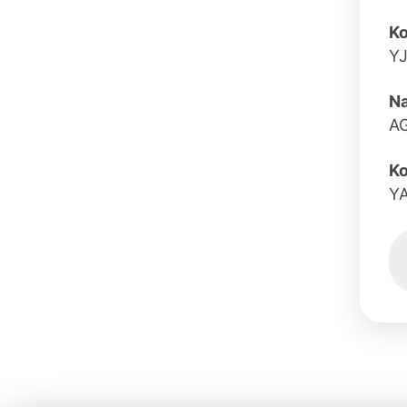
K
YJ
N
A
Ko
Y