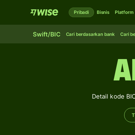
Pribadi
Bisnis
Platform
Swift/BIC
Cari berdasarkan bank
Cari b
A
Detail kode 
T