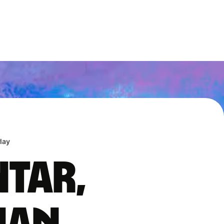
lay
ntar,