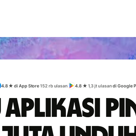
4.8 ★ di App Store
152 rb ulasan
4.8 ★
1,3 jt ulasan
di Google P
 aplikasi pi