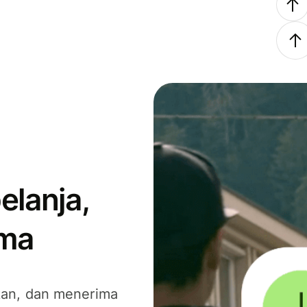
elanja,
ima
kan, dan menerima