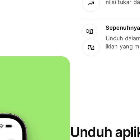
nilai tukar d
Sepenuhnya g
Unduh dalam 
iklan yang 
Unduh apli