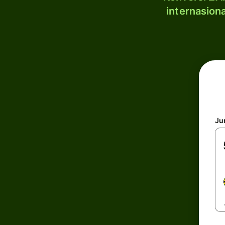
internasion
Ju