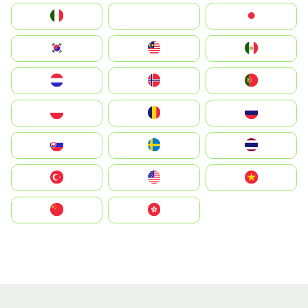
Italia
JA
Japan
South Korea
Malay
Mexico
Nederland
Norge
Portugal
Polska
România
Россия
Slovensko
Ruoŧŧa
ไทย
Türkiye
United States
Vietnam
中国
中國香港特別行政區