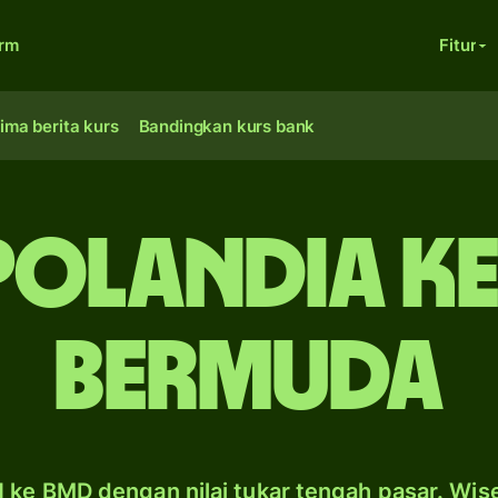
orm
Fitur
ima berita kurs
Bandingkan kurs bank
Polandia k
Bermuda
 ke BMD dengan nilai tukar tengah pasar. Wis