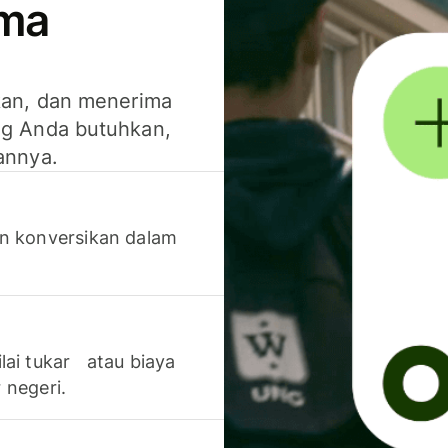
ima
kan, dan menerima
g Anda butuhkan,
annya.
n konversikan dalam
lai tukar atau biaya
 negeri.