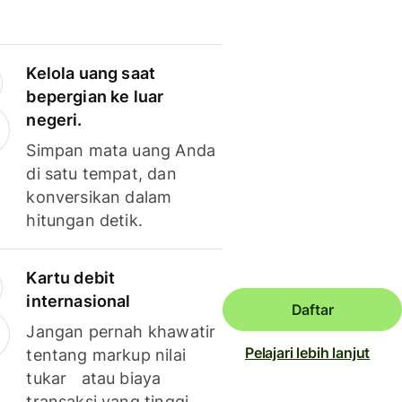
Kelola uang saat
bepergian ke luar
negeri.
Simpan mata uang Anda
di satu tempat, dan
konversikan dalam
hitungan detik.
Kartu debit
internasional
Daftar
Jangan pernah khawatir
Pelajari lebih lanjut
tentang markup nilai
tukar atau biaya
transaksi yang tinggi