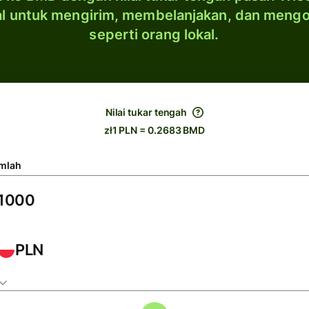
al untuk mengirim, membelanjakan, dan meng
seperti orang lokal.
Nilai tukar tengah
zł1 PLN = 0.2683 BMD
mlah
PLN