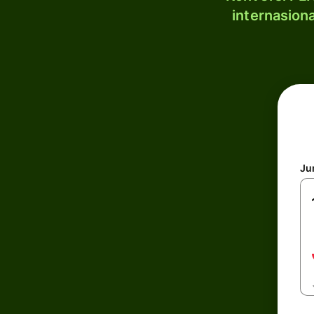
internasion
Ju