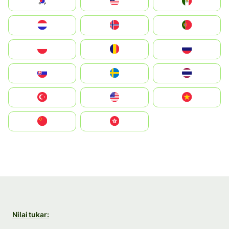
South Korea
Malay
Mexico
Nederland
Norge
Portugal
Polska
România
Россия
Slovensko
Ruoŧŧa
ไทย
Türkiye
United States
Vietnam
中国
中國香港特別行政區
Nilai tukar: