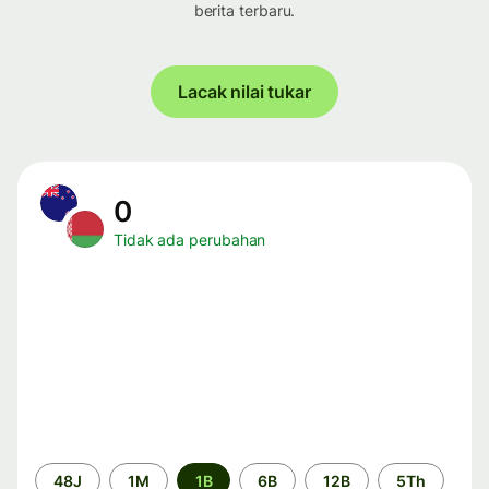
berita terbaru.
Lacak nilai tukar
0
Tidak ada perubahan
Periode
48J
1M
1B
6B
12B
5Th