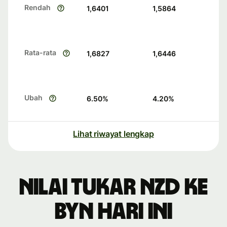
Rendah
1,6401
1,5864
Rata-rata
1,6827
1,6446
Ubah
6.50
%
4.20
%
Lihat riwayat lengkap
Nilai tukar NZD ke
BYN hari ini