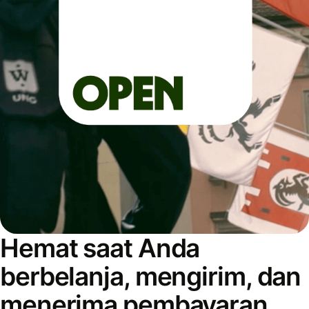
Hemat saat Anda
berbelanja, mengirim, dan
menerima pembayaran