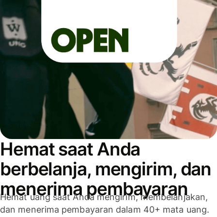
Hemat saat Anda
berbelanja, mengirim, dan
menerima pembayaran
Hemat uang saat Anda mengirim, membelanjakan,
dan menerima pembayaran dalam 40+ mata uang.