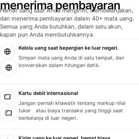
menerima pembayaran
Hemat uang saat Anda mengirim, membelanjakan,
dan menerima pembayaran dalam 40+ mata uang.
Semua yang Anda butuhkan, dalam satu akun,
kapan pun Anda membutuhkannya.
Kelola uang saat bepergian ke luar negeri.
Simpan mata uang Anda di satu tempat, dan
konversikan dalam hitungan detik.
Kartu debit internasional
Jangan pernah khawatir tentang markup nilai
tukar atau biaya transaksi yang tinggi saat
berbelanja di luar negeri.
Kirim uang ke luar negeri, hemat biaya