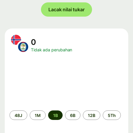
Lacak nilai tukar
0
Tidak ada perubahan
Periode
48J
1M
1B
6B
12B
5Th
waktu