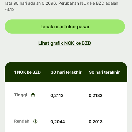
rata 90 hari adalah 0,2096. Perubahan NOK ke BZD adalah
-3.12.
Lacak nilai tukar pasar
Lihat grafik NOK ke BZD
1 NOK ke BZD
30 hari terakhir
90 hari terakhir
Tinggi
0,2112
0,2182
Rendah
0,2044
0,2013