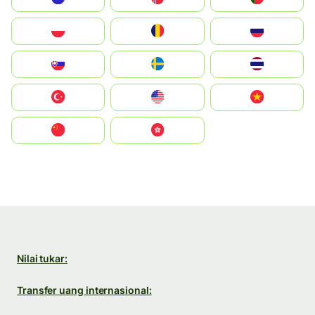
Polska
România
Россия
Slovensko
Ruoŧŧa
ไทย
Türkiye
United States
Vietnam
中国
中國香港特別行政區
Nilai tukar:
Transfer uang internasional: