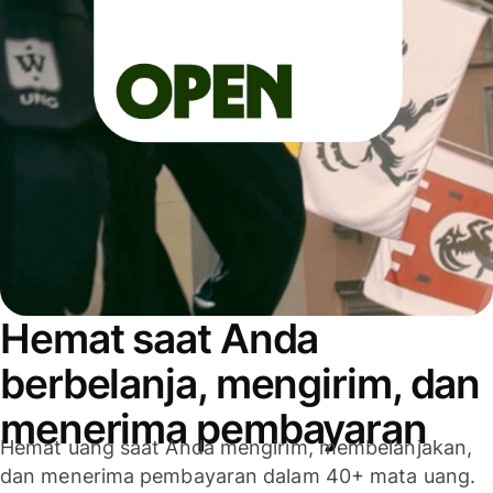
Hemat saat Anda
berbelanja, mengirim, dan
menerima pembayaran
Hemat uang saat Anda mengirim, membelanjakan,
dan menerima pembayaran dalam 40+ mata uang.