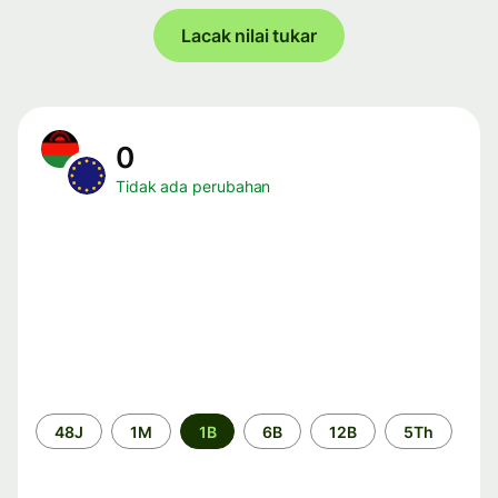
Lacak nilai tukar
0
Tidak ada perubahan
Periode
48J
1M
1B
6B
12B
5Th
waktu