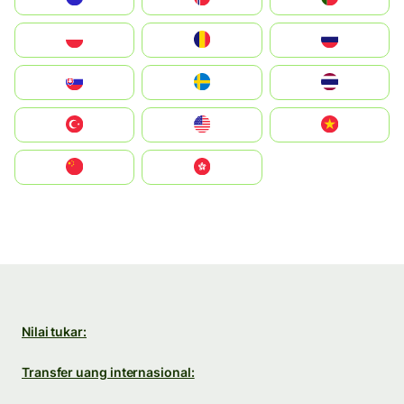
Polska
România
Россия
Slovensko
Ruoŧŧa
ไทย
Türkiye
United States
Vietnam
中国
中國香港特別行政區
Nilai tukar:
Transfer uang internasional: