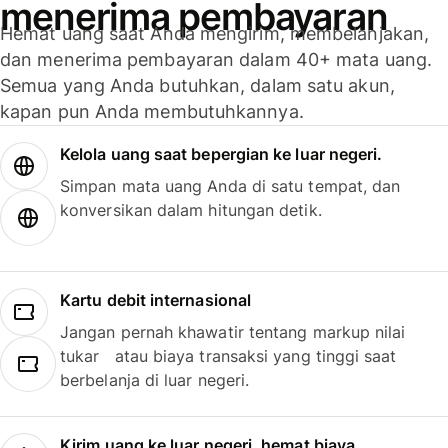
menerima pembayaran
Hemat uang saat Anda mengirim, membelanjakan,
dan menerima pembayaran dalam 40+ mata uang.
Semua yang Anda butuhkan, dalam satu akun,
kapan pun Anda membutuhkannya.
Kelola uang saat bepergian ke luar negeri.
Simpan mata uang Anda di satu tempat, dan
konversikan dalam hitungan detik.
Kartu debit internasional
Jangan pernah khawatir tentang markup nilai
tukar atau biaya transaksi yang tinggi saat
berbelanja di luar negeri.
Kirim uang ke luar negeri, hemat biaya