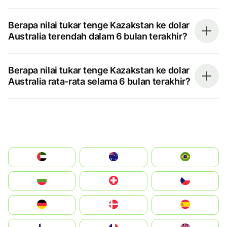
Berapa nilai tukar tenge Kazakstan ke dolar
Australia terendah dalam 6 bulan terakhir?
Berapa nilai tukar tenge Kazakstan ke dolar
Australia rata-rata selama 6 bulan terakhir?
الإمارات العربية المتحدة
Australia
Brazil
България
Switzerland
Czechia
Deutschland
Denmark
España