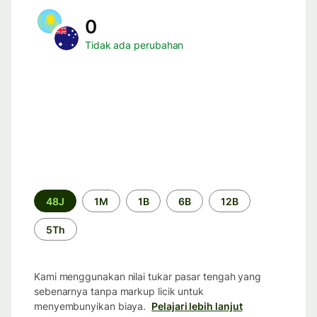
0
Tidak ada perubahan
Periode
48J
1M
1B
6B
12B
waktu
5Th
Kami menggunakan nilai tukar pasar tengah yang
sebenarnya tanpa markup licik untuk
menyembunyikan biaya.
Pelajari lebih lanjut