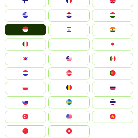
Suomi
France
United Kingdom
Greece
Hrvatska
Magyarország
Indonesia
Israel
India
Italia
JA
Japan
South Korea
Malay
Mexico
Nederland
Norge
Portugal
Polska
România
Россия
Slovensko
Ruoŧŧa
ไทย
Türkiye
United States
Vietnam
中国
中國香港特別行政區