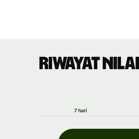
Riwayat nila
7 hari