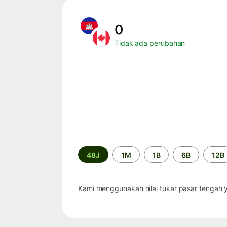
0
Tidak ada perubahan
Periode
48J
1M
1B
6B
12B
waktu
Kami menggunakan nilai tukar pasar tengah 