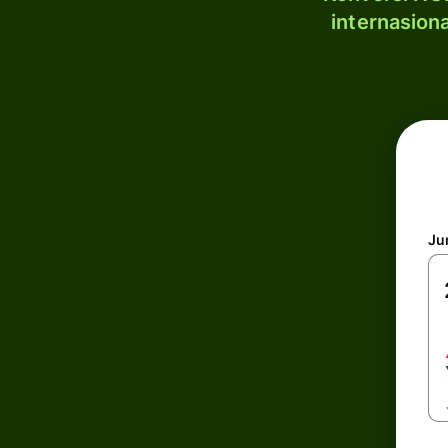
internasion
Ju