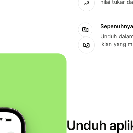
nilai tukar d
Sepenuhnya g
Unduh dalam 
iklan yang 
Unduh apli