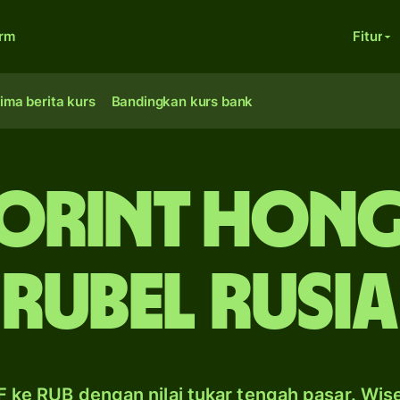
orm
Fitur
ima berita kurs
Bandingkan kurs bank
forint Hong
rubel Rusia
 ke RUB dengan nilai tukar tengah pasar. Wis