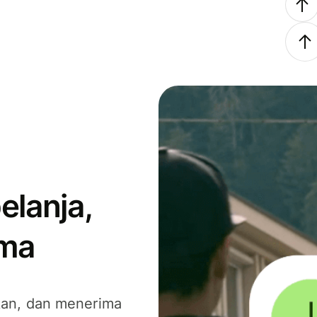
elanja,
ima
kan, dan menerima