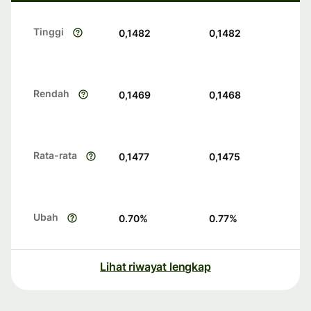
Tinggi
0,1482
0,1482
Rendah
0,1469
0,1468
Rata-rata
0,1477
0,1475
Ubah
0.70
%
0.77
%
Lihat riwayat lengkap