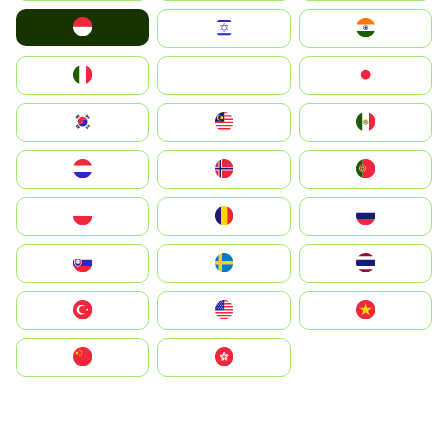
Indonesia
Israel
India
Italia
JA
Japan
South Korea
Malay
Mexico
Nederland
Norge
Portugal
Polska
România
Россия
Slovensko
Ruoŧŧa
ไทย
Türkiye
United States
Vietnam
中国
中國香港特別行政區