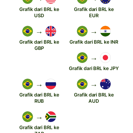
Grafik dari BRL ke
Grafik dari BRL ke
USD
EUR
→
→
Grafik dari BRL ke
Grafik dari BRL ke INR
GBP
→
Grafik dari BRL ke JPY
→
→
Grafik dari BRL ke
Grafik dari BRL ke
RUB
AUD
→
Grafik dari BRL ke