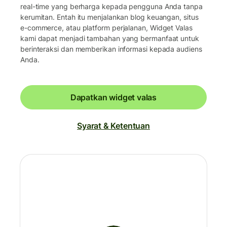
real-time yang berharga kepada pengguna Anda tanpa
kerumitan. Entah itu menjalankan blog keuangan, situs
e-commerce, atau platform perjalanan, Widget Valas
kami dapat menjadi tambahan yang bermanfaat untuk
berinteraksi dan memberikan informasi kepada audiens
Anda.
Dapatkan widget valas
Syarat & Ketentuan