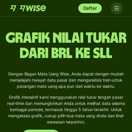
Daftar
Grafik Nilai Tukar
dari BRL ke SLL
Dengan Bagan Mata Uang Wise, Anda dapat dengan mudah
menjelajahi riwayat data pasar dan menganalisis tren untuk
pasangan mata uang apa pun dari waktu ke waktu.
Grafik interaktif kami menggunakan nilai tukar tengah pasar
real-time dan memungkinkan Anda untuk melihat data selama
berbagai periode, termasuk hingga 5 tahun terakhir. Untuk
mengakses grafik, cukup pilih dua mata uang Anda dan lihat
wawasan terperinci.