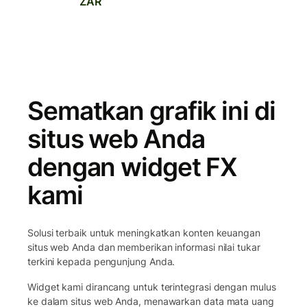
ZAR
Sematkan grafik ini di
situs web Anda
dengan widget FX
kami
Solusi terbaik untuk meningkatkan konten keuangan
situs web Anda dan memberikan informasi nilai tukar
terkini kepada pengunjung Anda.
Widget kami dirancang untuk terintegrasi dengan mulus
ke dalam situs web Anda, menawarkan data mata uang