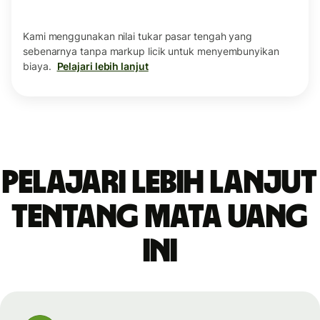
Kami menggunakan nilai tukar pasar tengah yang
sebenarnya tanpa markup licik untuk menyembunyikan
biaya.
Pelajari lebih lanjut
Pelajari lebih lanjut
tentang mata uang
ini