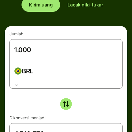
Kirim uang
Lacak nilai tukar
Jumlah
BRL
Dikonversi menjadi