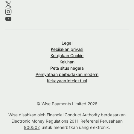
Legal
Kebijakan privasi
Kebijakan Cookie
Keluhan
Peta situs negara
Pernyataan perbudakan modern
Kekayaan intelektual
© Wise Payments Limited 2026
Wise disahkan oleh Financial Conduct Authority berdasarkan
Electronic Money Regulations 2011, Referensi Perusahaan
900507
, untuk menerbitkan uang elektronik.