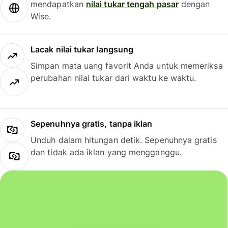
mendapatkan
nilai tukar tengah pasar
dengan
Wise.
Lacak nilai tukar langsung
Simpan mata uang favorit Anda untuk memeriksa
perubahan nilai tukar dari waktu ke waktu.
Sepenuhnya gratis, tanpa iklan
Unduh dalam hitungan detik. Sepenuhnya gratis
dan tidak ada iklan yang mengganggu.