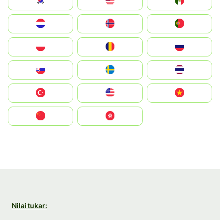
South Korea
Malay
Mexico
Nederland
Norge
Portugal
Polska
România
Россия
Slovensko
Ruoŧŧa
ไทย
Türkiye
United States
Vietnam
中国
中國香港特別行政區
Nilai tukar: