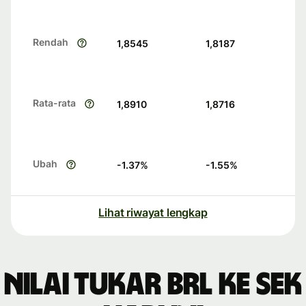
Rendah
1,8545
1,8187
Rata-rata
1,8910
1,8716
Ubah
-1.37
%
-1.55
%
Lihat riwayat lengkap
Nilai tukar BRL ke SEK