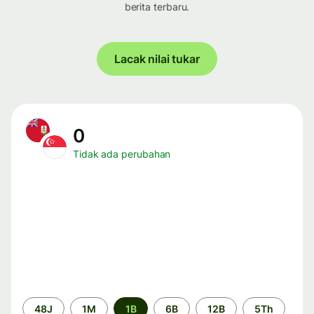
berita terbaru.
Lacak nilai tukar
0
Tidak ada perubahan
Periode
48J
1M
1B
6B
12B
5Th