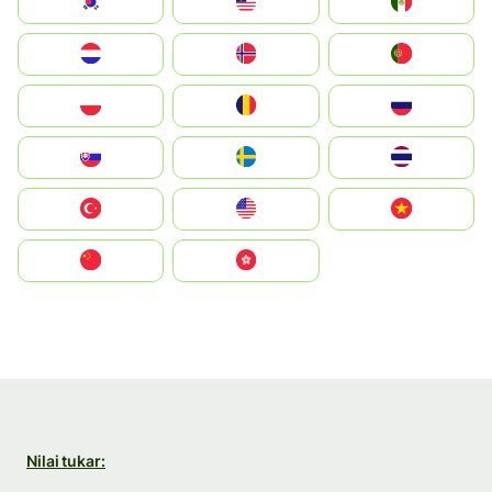
South Korea
Malay
Mexico
Nederland
Norge
Portugal
Polska
România
Россия
Slovensko
Ruoŧŧa
ไทย
Türkiye
United States
Vietnam
中国
中國香港特別行政區
Nilai tukar: