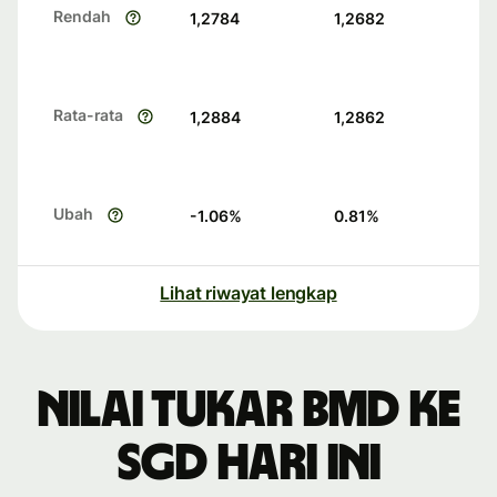
Rendah
1,2784
1,2682
Rata-rata
1,2884
1,2862
Ubah
-1.06
%
0.81
%
Lihat riwayat lengkap
Nilai tukar BMD ke
SGD hari ini