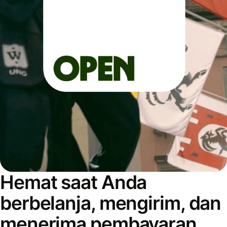
Hemat saat Anda
berbelanja, mengirim, dan
menerima pembayaran