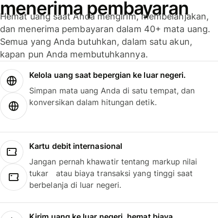
menerima pembayaran
Hemat uang saat Anda mengirim, membelanjakan,
dan menerima pembayaran dalam 40+ mata uang.
Semua yang Anda butuhkan, dalam satu akun,
kapan pun Anda membutuhkannya.
Kelola uang saat bepergian ke luar negeri.
Simpan mata uang Anda di satu tempat, dan
konversikan dalam hitungan detik.
Kartu debit internasional
Jangan pernah khawatir tentang markup nilai
tukar atau biaya transaksi yang tinggi saat
berbelanja di luar negeri.
Kirim uang ke luar negeri, hemat biaya