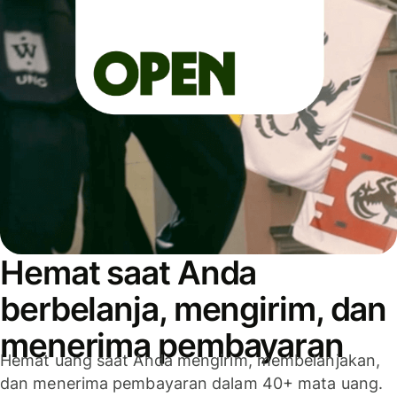
Hemat saat Anda
berbelanja, mengirim, dan
menerima pembayaran
Hemat uang saat Anda mengirim, membelanjakan,
dan menerima pembayaran dalam 40+ mata uang.