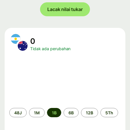
Lacak nilai tukar
0
Tidak ada perubahan
Periode
48J
1M
1B
6B
12B
5Th
waktu