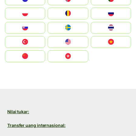
Polska
România
Россия
Slovensko
Ruoŧŧa
ไทย
Türkiye
United States
Vietnam
中国
中國香港特別行政區
Nilai tukar:
Transfer uang internasional: