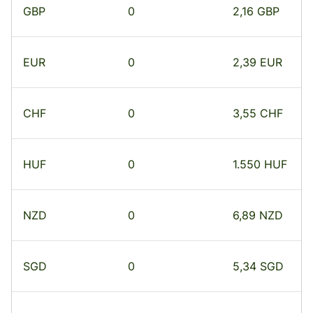
GBP
0
2,16 GBP
EUR
0
2,39 EUR
CHF
0
3,55 CHF
HUF
0
1.550 HUF
NZD
0
6,89 NZD
SGD
0
5,34 SGD