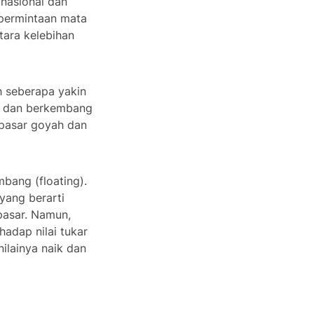
 nasional dan
 permintaan mata
tara kelebihan
h seberapa yakin
il dan berkembang
pasar goyah dan
mbang (floating).
yang berarti
pasar. Namun,
hadap nilai tukar
nilainya naik dan