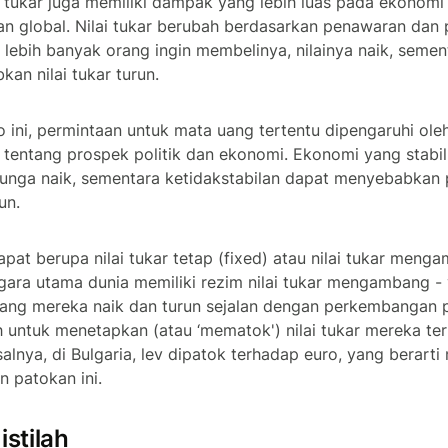
lai tukar juga memiliki dampak yang lebih luas pada ekonomi
n global. Nilai tukar berubah berdasarkan penawaran dan
a lebih banyak orang ingin membelinya, nilainya naik, semen
an nilai tukar turun.
 ini, permintaan untuk mata uang tertentu dipengaruhi ole
is tentang prospek politik dan ekonomi. Ekonomi yang stab
nga naik, sementara ketidakstabilan dapat menyebabkan 
un.
apat berupa nilai tukar tetap (fixed) atau nilai tukar menga
gara utama dunia memiliki rezim nilai tukar mengambang - 
uang mereka naik dan turun sejalan dengan perkembangan 
h untuk menetapkan (atau ‘mematok') nilai tukar mereka ter
alnya, di Bulgaria, lev dipatok terhadap euro, yang berarti 
n patokan ini.
istilah