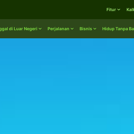
Fitur
Kal
ggal di Luar Negeri
Perjalanan
Bisnis
Hidup Tanpa Ba