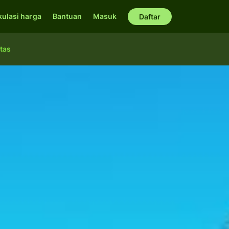
kulasi harga
Bantuan
Masuk
Daftar
tas