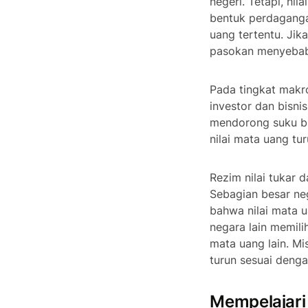
negeri. Tetapi, ni
bentuk perdaganga
uang tertentu. Jik
pasokan menyebabk
Pada tingkat makro
investor dan bisn
mendorong suku bu
nilai mata uang tur
Rezim nilai tukar d
Sebagian besar ne
bahwa nilai mata 
negara lain memili
mata uang lain. Mis
turun sesuai denga
Mempelajari 