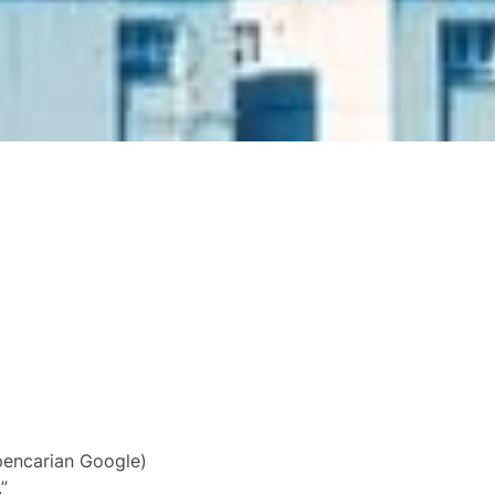
(pencarian Google)
”