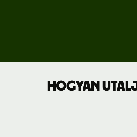
Dí
Üz
Hogyan utalj