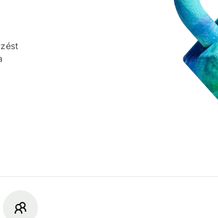
rzést
a