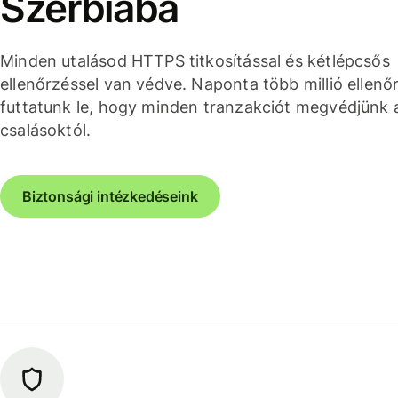
Szerbiába
Minden utalásod HTTPS titkosítással és kétlépcsős
ellenőrzéssel van védve. Naponta több millió ellenő
futtatunk le, hogy minden tranzakciót megvédjünk 
csalásoktól.
Biztonsági intézkedéseink