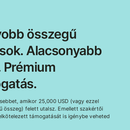
obb összegű
ások. Alacsonyabb
k. Prémium
gatás.
esebbet, amikor 25,000 USD (vagy ezzel
 összeg) felett utalsz. Emellett szakértői
lkötelezett támogatását is igénybe veheted