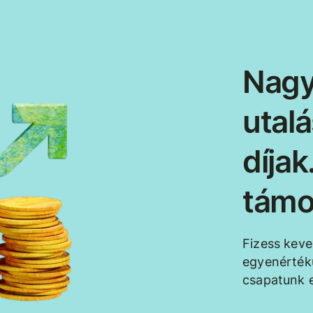
Nagy
utal
díja
támo
Fizess kev
egyenértékű
csapatunk e