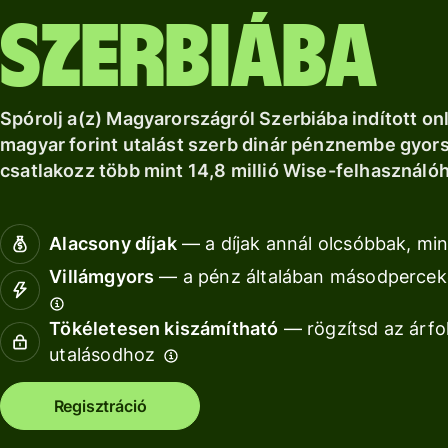
a Wise Assets
helyi számlád.
növekedéshez.
Nézz kör
Szerbiába
Europe
Nézz körül
Nézz körül
segítségével
Díjszabás
Spórolj a(z) Magyarországról Szerbiába indított on
magyar forint utalást szerb dinár pénznembe gyor
csatlakozz több mint 14,8 millió Wise-felhasználó
Díjszabás
magánszemélyeknek
Alacsony díjak
— a díjak annál olcsóbbak, min
Fo
Villámgyors
— a pénz általában másodperceke
Tökéletesen kiszámítható
— rögzítsd az árfo
AP
utalásodhoz
fe
Ki
Regisztráció
Ka