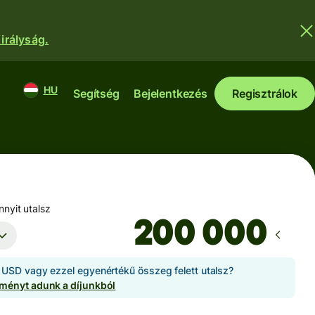
irályság.
HU
Segítség
Bejelentkezés
Regisztrálok
nyit utalsz
USD vagy ezzel egyenértékű összeg felett utalsz?
ményt adunk a díjunkból