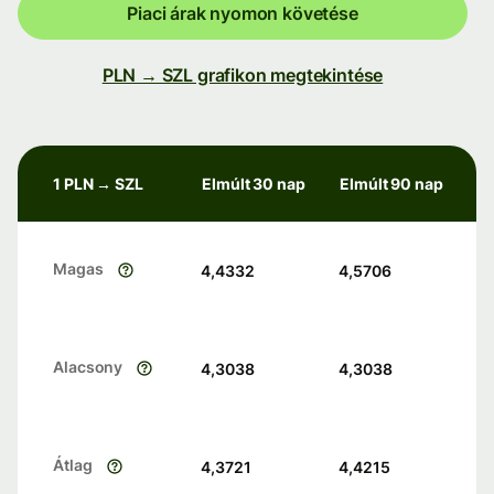
Piaci árak nyomon követése
PLN → SZL grafikon megtekintése
1 PLN → SZL
Elmúlt 30 nap
Elmúlt 90 nap
Magas
4,4332
4,5706
Alacsony
4,3038
4,3038
Átlag
4,3721
4,4215