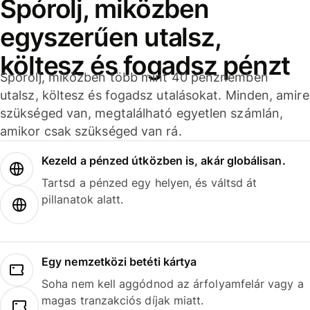
Spórolj, miközben
egyszerűen utalsz,
költesz és fogadsz pénzt
Spórolj, miközben több mint 40 pénznemben
utalsz, költesz és fogadsz utalásokat. Minden, amire
szükséged van, megtalálható egyetlen számlán,
amikor csak szükséged van rá.
Kezeld a pénzed útközben is, akár globálisan.
Tartsd a pénzed egy helyen, és váltsd át
pillanatok alatt.
Egy nemzetközi betéti kártya
Soha nem kell aggódnod az árfolyamfelár vagy a
magas tranzakciós díjak miatt.