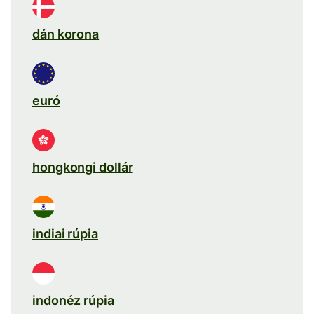
dán korona
euró
hongkongi dollár
indiai rúpia
indonéz rúpia