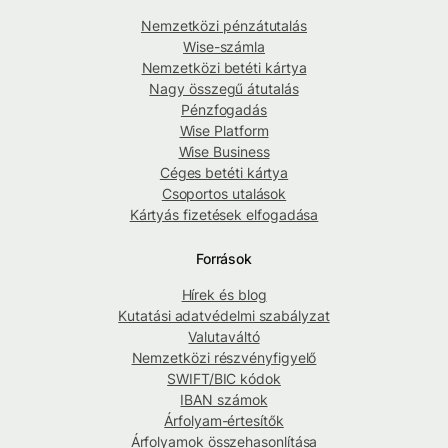
Nemzetközi pénzátutalás
Wise-számla
Nemzetközi betéti kártya
Nagy összegű átutalás
Pénzfogadás
Wise Platform
Wise Business
Céges betéti kártya
Csoportos utalások
Kártyás fizetések elfogadása
Források
Hírek és blog
Kutatási adatvédelmi szabályzat
Valutaváltó
Nemzetközi részvényfigyelő
SWIFT/BIC kódok
IBAN számok
Árfolyam-értesítők
Árfolyamok összehasonlítása