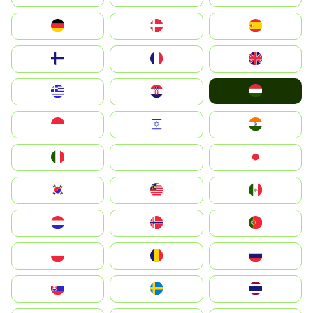
Deutschland
Denmark
España
Suomi
France
United Kingdom
Magyarország
Greece
Hrvatska
Indonesia
Israel
India
Italia
JA
Japan
South Korea
Malay
Mexico
Nederland
Norge
Portugal
Polska
România
Россия
Slovensko
Ruoŧŧa
ไทย