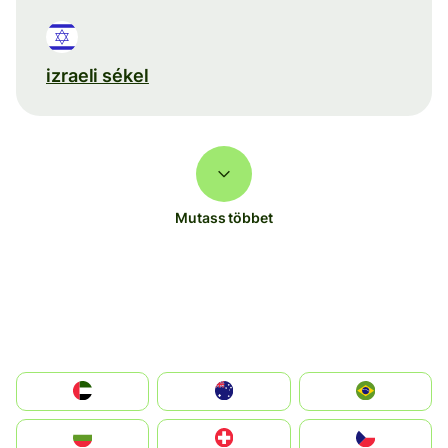
izraeli sékel
Mutass többet
الإمارات العربية المتحدة
Australia
Brazil
България
Switzerland
Czechia