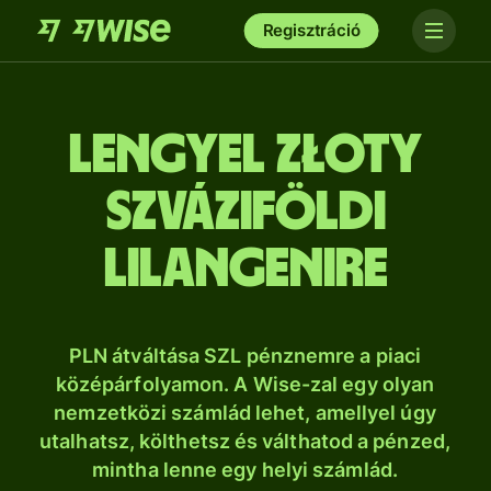
Regisztráció
lengyel złoty
szváziföldi
lilangenire
PLN átváltása SZL pénznemre a piaci
középárfolyamon. A Wise-zal egy olyan
nemzetközi számlád lehet, amellyel úgy
utalhatsz, költhetsz és válthatod a pénzed,
mintha lenne egy helyi számlád.