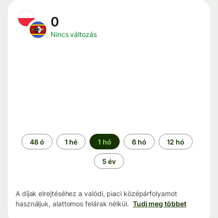
0
Nincs változás
Időszak
48 ó
1 hé
1 hó
6 hó
12 hó
5 év
A díjak elrejtéséhez a valódi, piaci középárfolyamot
használjuk, alattomos felárak nélkül.
Tudj meg többet