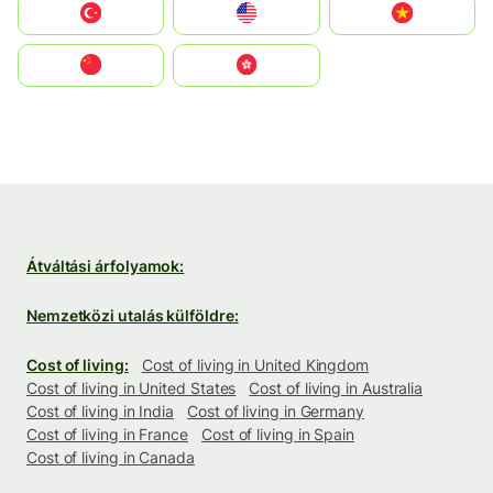
Türkiye
United States
Vietnam
中国
中國香港特別行政區
Átváltási árfolyamok:
Nemzetközi utalás külföldre:
Cost of living:
Cost of living in United Kingdom
Cost of living in United States
Cost of living in Australia
Cost of living in India
Cost of living in Germany
Cost of living in France
Cost of living in Spain
Cost of living in Canada