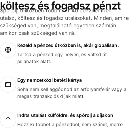
költesz és fogadsz pénzt
Spórolj, miközben több mint 40 pénznemben
utalsz, költesz és fogadsz utalásokat. Minden, amire
szükséged van, megtalálható egyetlen számlán,
amikor csak szükséged van rá.
Kezeld a pénzed útközben is, akár globálisan.
Tartsd a pénzed egy helyen, és váltsd át
pillanatok alatt.
Egy nemzetközi betéti kártya
Soha nem kell aggódnod az árfolyamfelár vagy a
magas tranzakciós díjak miatt.
Indíts utalást külföldre, és spórolj a díjakon
Hozz ki többet a pénzedből, nem számít, merre