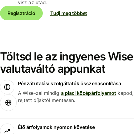
visz az utad.
Regisztráció
Tudj meg többet
Töltsd le az ingyenes Wise
valutaváltó appunkat
Pénzátutalási szolgáltatók összehasonlítása
A Wise-zal mindig
a piaci középárfolyamot
kapod,
rejtett díjaktól mentesen.
Élő árfolyamok nyomon követése