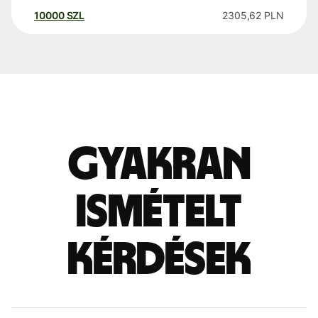
10000
SZL
2305,62
PLN
Gyakran
ismételt
kérdések