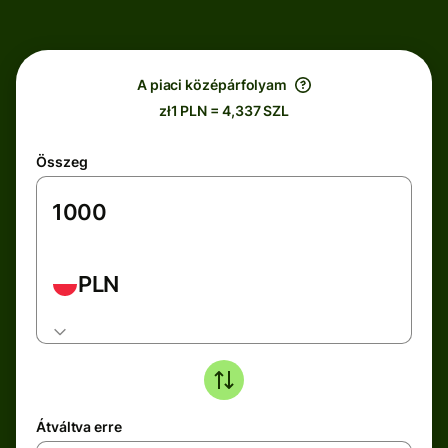
A piaci középárfolyam
zł1 PLN = 4,337 SZL
Összeg
PLN
Átváltva erre