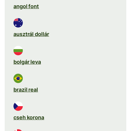
angol font
ausztrál dollár
bolgár leva
brazil real
cseh korona