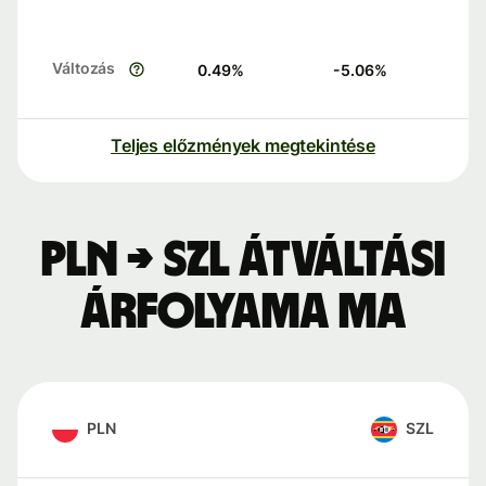
Változás
0.49
%
-5.06
%
Teljes előzmények megtekintése
PLN → SZL átváltási
árfolyama ma
PLN
SZL