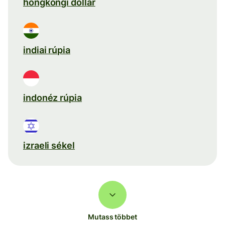
hongkongi dollár
indiai rúpia
indonéz rúpia
izraeli sékel
Mutass többet