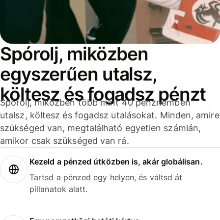
Spórolj, miközben
egyszerűen utalsz,
költesz és fogadsz pénzt
Spórolj, miközben több mint 40 pénznemben
utalsz, költesz és fogadsz utalásokat. Minden, amire
szükséged van, megtalálható egyetlen számlán,
amikor csak szükséged van rá.
Kezeld a pénzed útközben is, akár globálisan.
Tartsd a pénzed egy helyen, és váltsd át
pillanatok alatt.