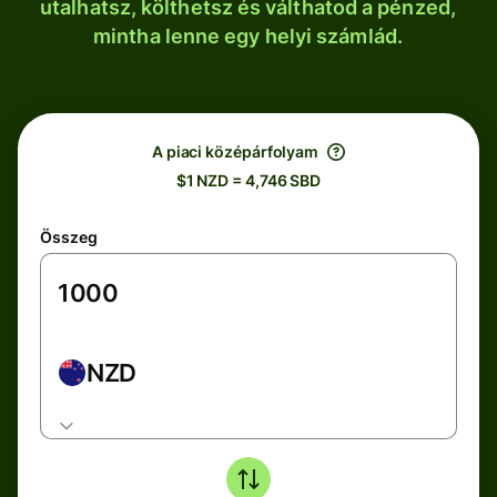
utalhatsz, költhetsz és válthatod a pénzed,
mintha lenne egy helyi számlád.
A piaci középárfolyam
$1 NZD = 4,746 SBD
Összeg
NZD