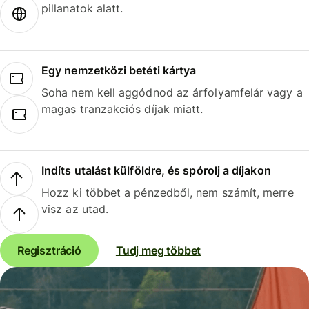
pillanatok alatt.
Egy nemzetközi betéti kártya
Soha nem kell aggódnod az árfolyamfelár vagy a
magas tranzakciós díjak miatt.
Indíts utalást külföldre, és spórolj a díjakon
Hozz ki többet a pénzedből, nem számít, merre
visz az utad.
Regisztráció
Tudj meg többet