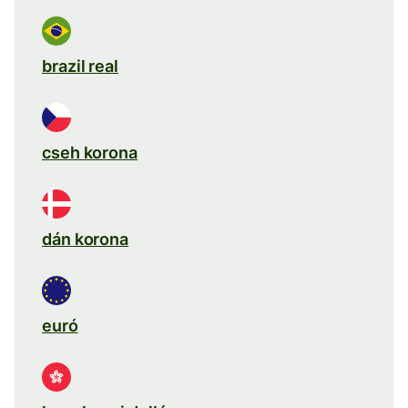
brazil real
cseh korona
dán korona
euró