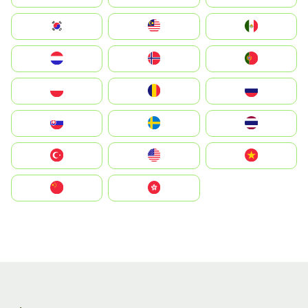
South Korea
Malay
Mexico
Nederland
Norge
Portugal
Polska
România
Россия
Slovensko
Ruoŧŧa
ไทย
Türkiye
United States
Vietnam
中国
中國香港特別行政區