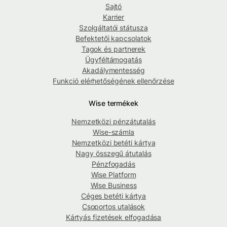
Sajtó
Karrier
Szolgáltatói státusza
Befektetői kapcsolatok
Tagok és partnerek
Ügyféltámogatás
Akadálymentesség
Funkció elérhetőségének ellenőrzése
Wise termékek
Nemzetközi pénzátutalás
Wise-számla
Nemzetközi betéti kártya
Nagy összegű átutalás
Pénzfogadás
Wise Platform
Wise Business
Céges betéti kártya
Csoportos utalások
Kártyás fizetések elfogadása