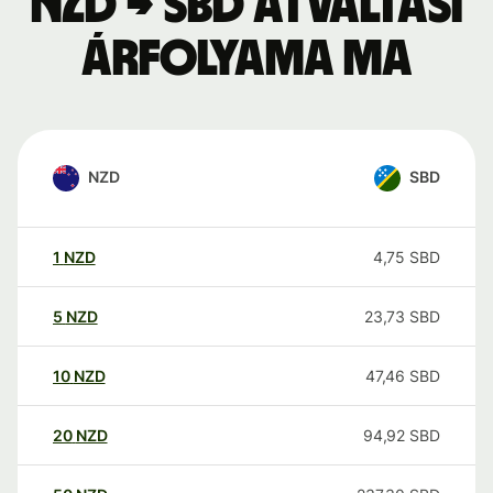
NZD → SBD átváltási
árfolyama ma
NZD
SBD
1
NZD
4,75
SBD
5
NZD
23,73
SBD
10
NZD
47,46
SBD
20
NZD
94,92
SBD