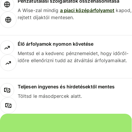
Pénzátutalási szolgáltatók összehasonlítása
A Wise-zal mindig
a piaci középárfolyamot
kapod,
rejtett díjaktól mentesen.
Élő árfolyamok nyomon követése
Mentsd el a kedvenc pénznemeidet, hogy időről-
időre ellenőrizni tudd az átváltási árfolyamaikat.
Teljesen ingyenes és hirdetésektől mentes
Töltsd le másodpercek alatt.