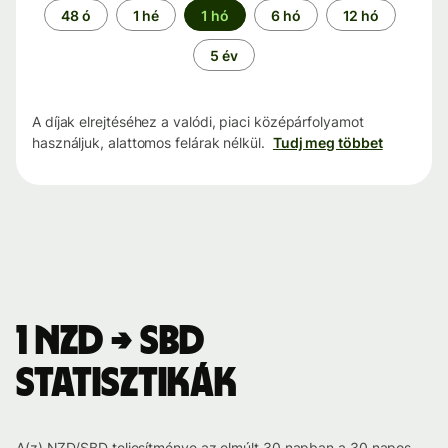
Időszak
48 ó
1 hé
1 hó
6 hó
12 hó
5 év
A díjak elrejtéséhez a valódi, piaci középárfolyamot
használjuk, alattomos felárak nélkül.
Tudj meg többet
1 NZD → SBD
statisztikák
A(z) NZD/SBD teljesítménye az elmúlt 30 napban a 30 napos