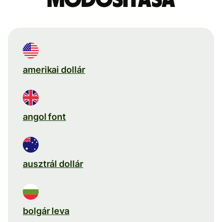
amerikai dollár
angol font
ausztrál dollár
bolgár leva