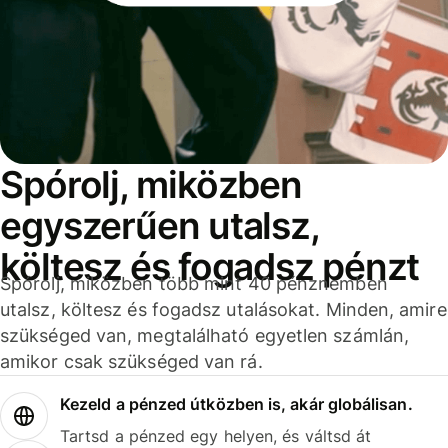
Spórolj, miközben
egyszerűen utalsz,
költesz és fogadsz pénzt
Spórolj, miközben több mint 40 pénznemben
utalsz, költesz és fogadsz utalásokat. Minden, amire
szükséged van, megtalálható egyetlen számlán,
amikor csak szükséged van rá.
Kezeld a pénzed útközben is, akár globálisan.
Tartsd a pénzed egy helyen, és váltsd át