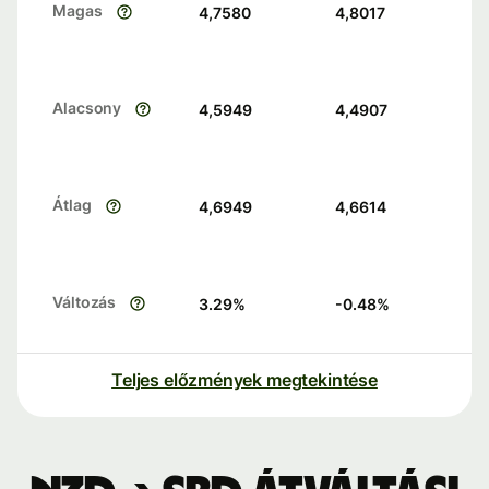
Magas
4,7580
4,8017
Alacsony
4,5949
4,4907
Átlag
4,6949
4,6614
Változás
3.29
%
-0.48
%
Teljes előzmények megtekintése