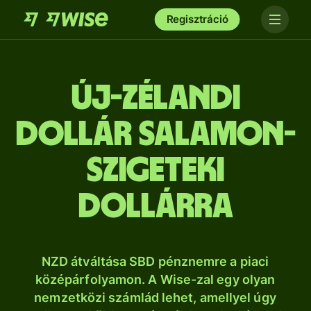
Regisztráció
új-zélandi
dollár salamon-
szigeteki
dollárra
NZD átváltása SBD pénznemre a piaci
középárfolyamon. A Wise-zal egy olyan
nemzetközi számlád lehet, amellyel úgy