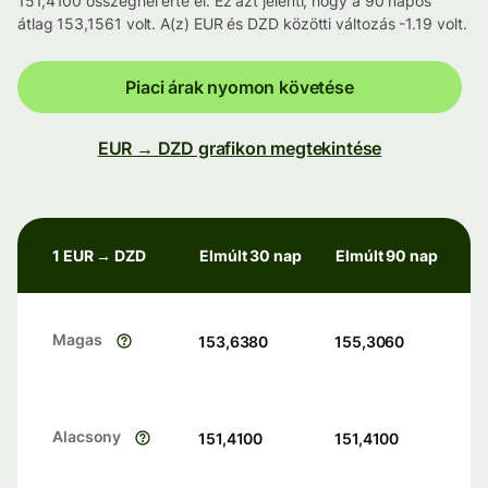
151,4100 összegnél érte el. Ez azt jelenti, hogy a 90 napos
átlag 153,1561 volt. A(z) EUR és DZD közötti változás -1.19 volt.
Piaci árak nyomon követése
EUR → DZD grafikon megtekintése
1 EUR → DZD
Elmúlt 30 nap
Elmúlt 90 nap
Magas
153,6380
155,3060
Alacsony
151,4100
151,4100