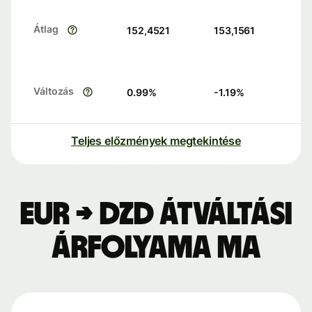
Átlag
152,4521
153,1561
Változás
0.99
%
-1.19
%
Teljes előzmények megtekintése
EUR → DZD átváltási
árfolyama ma