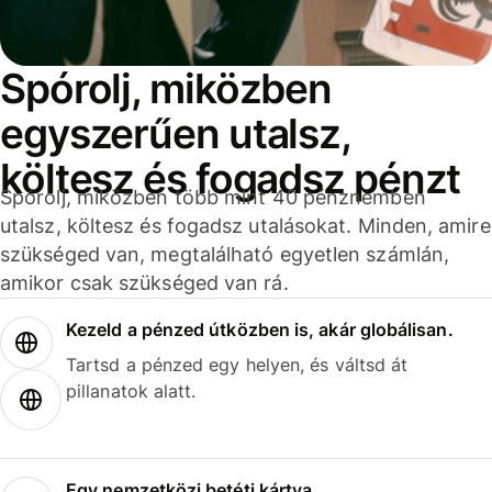
Spórolj, miközben
egyszerűen utalsz,
költesz és fogadsz pénzt
Spórolj, miközben több mint 40 pénznemben
utalsz, költesz és fogadsz utalásokat. Minden, amire
szükséged van, megtalálható egyetlen számlán,
amikor csak szükséged van rá.
Kezeld a pénzed útközben is, akár globálisan.
Tartsd a pénzed egy helyen, és váltsd át
pillanatok alatt.
Egy nemzetközi betéti kártya