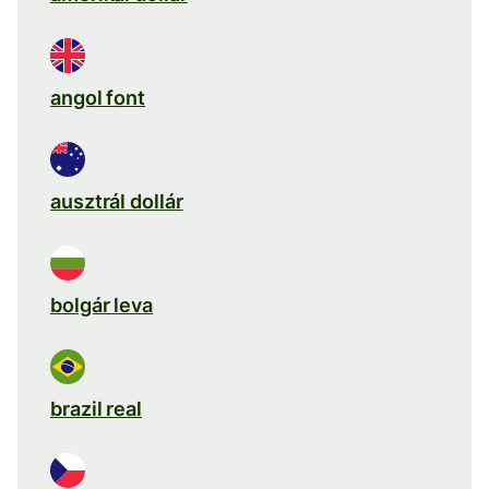
angol font
ausztrál dollár
bolgár leva
brazil real