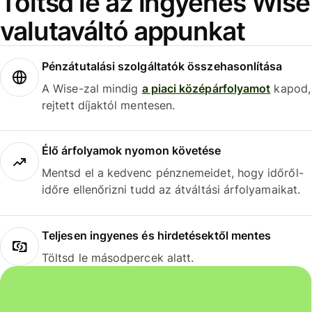
Töltsd le az ingyenes Wise
valutaváltó appunkat
Pénzátutalási szolgáltatók összehasonlítása
A Wise-zal mindig
a piaci középárfolyamot
kapod,
rejtett díjaktól mentesen.
Élő árfolyamok nyomon követése
Mentsd el a kedvenc pénznemeidet, hogy időről-
időre ellenőrizni tudd az átváltási árfolyamaikat.
Teljesen ingyenes és hirdetésektől mentes
Töltsd le másodpercek alatt.