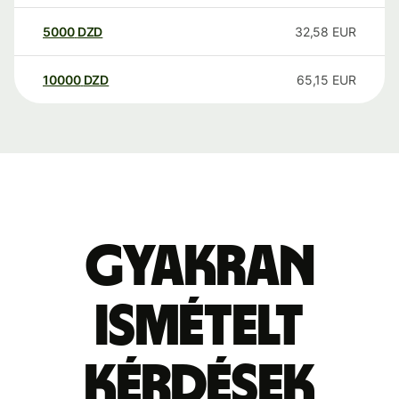
5000
DZD
32,58
EUR
10000
DZD
65,15
EUR
Gyakran
ismételt
kérdések