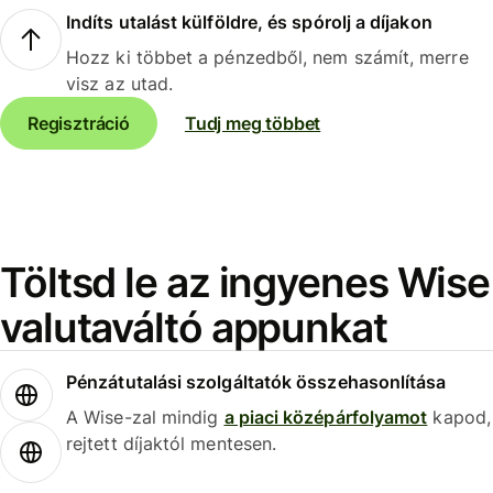
Indíts utalást külföldre, és spórolj a díjakon
Hozz ki többet a pénzedből, nem számít, merre
visz az utad.
Regisztráció
Tudj meg többet
Töltsd le az ingyenes Wise
valutaváltó appunkat
Pénzátutalási szolgáltatók összehasonlítása
A Wise-zal mindig
a piaci középárfolyamot
kapod,
rejtett díjaktól mentesen.