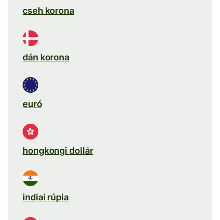
cseh korona
dán korona
euró
hongkongi dollár
indiai rúpia