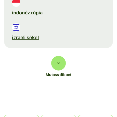
indonéz rúpia
izraeli sékel
Mutass többet