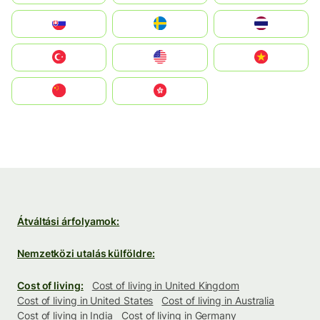
Slovensko
Ruoŧŧa
ไทย
Türkiye
United States
Vietnam
中国
中國香港特別行政區
Átváltási árfolyamok:
Nemzetközi utalás külföldre:
Cost of living:
Cost of living in United Kingdom
Cost of living in United States
Cost of living in Australia
Cost of living in India
Cost of living in Germany