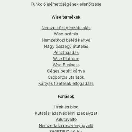
Funkció elérhetőségének ellenőrzése
Wise termékek
Nemzetközi pénzátutalás
Wise-számla
Nemzetközi betéti kártya
Nagy összegű átutalás
Pénzfogadás
Wise Platform
Wise Business
Céges betéti kártya
Csoportos utalások
Kártyás fizetések elfogadása
Források
Hírek és blog
Kutatási adatvédelmi szabályzat
Valutaváltó
Nemzetközi részvényfigyelő
SWIFT/BIC kódok