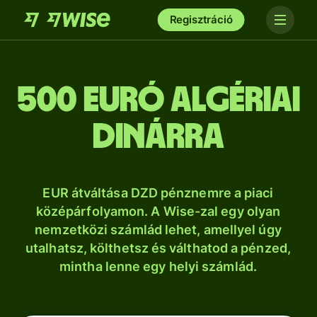
Regisztráció
500 euró algériai
dinárra
EUR átváltása DZD pénznemre a piaci
középárfolyamon. A Wise-zal egy olyan
nemzetközi számlád lehet, amellyel úgy
utalhatsz, költhetsz és válthatod a pénzed,
mintha lenne egy helyi számlád.