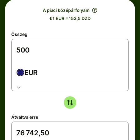
A piaci középárfolyam
€1 EUR = 153,5 DZD
Összeg
EUR
Átváltva erre