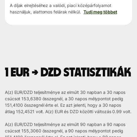
A díjak elrejtéséhez a valódi, piaci középárfolyamot
használjuk, alattomos felárak nélkül.
Tudj meg többet
1 EUR → DZD statisztikák
A(z) EUR/DZD teljesítménye az elmúlt 30 napban a 30 napos
csúcsot 153,6380 összegnél, a 30 napos mélypontot pedig
151,4100 összegnél érte el. Ez azt jelenti, hogy a 30 napos
átlag 152,4521 volt. A(z) EUR és DZD közötti változás 0.99 volt.
A(z) EUR/DZD teljesítménye az elmúlt 90 napban a 90 napos
csúcsot 155,3060 összegnél, a 90 napos mélypontot pedig