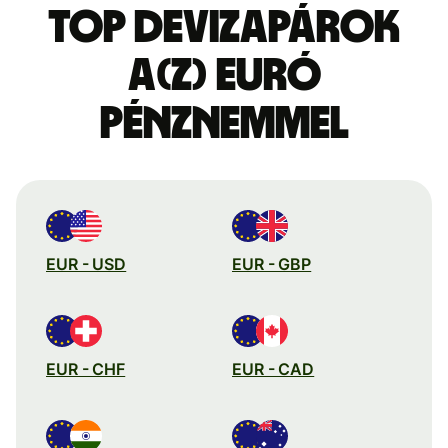
Top devizapárok
a(z) euró
pénznemmel
EUR - USD
EUR - GBP
EUR - CHF
EUR - CAD