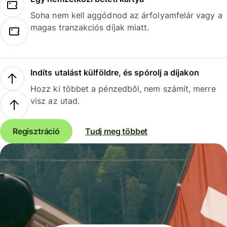
Soha nem kell aggódnod az árfolyamfelár vagy a
magas tranzakciós díjak miatt.
Indíts utalást külföldre, és spórolj a díjakon
Hozz ki többet a pénzedből, nem számít, merre
visz az utad.
Regisztráció
Tudj meg többet