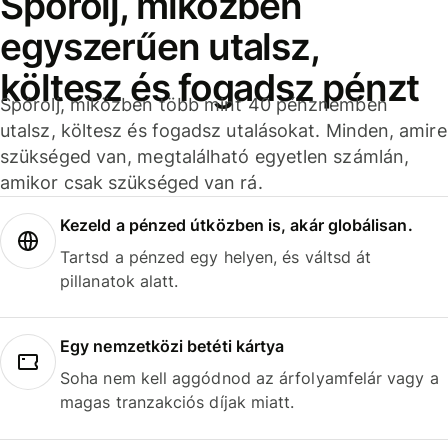
Spórolj, miközben
egyszerűen utalsz,
költesz és fogadsz pénzt
Spórolj, miközben több mint 40 pénznemben
utalsz, költesz és fogadsz utalásokat. Minden, amire
szükséged van, megtalálható egyetlen számlán,
amikor csak szükséged van rá.
Kezeld a pénzed útközben is, akár globálisan.
Tartsd a pénzed egy helyen, és váltsd át
pillanatok alatt.
Egy nemzetközi betéti kártya
Soha nem kell aggódnod az árfolyamfelár vagy a
magas tranzakciós díjak miatt.