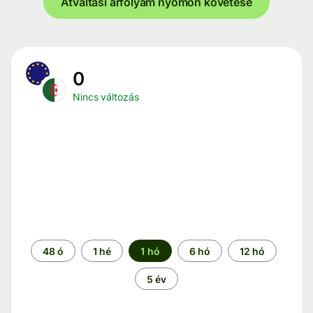
Átváltási árfolyam nyomon követése
0
Nincs változás
Időszak
48 ó
1 hé
1 hó
6 hó
12 hó
5 év