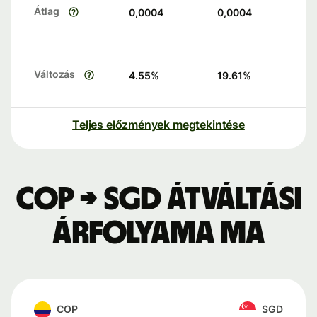
Átlag
0,0004
0,0004
Változás
4.55
%
19.61
%
Teljes előzmények megtekintése
COP → SGD átváltási
árfolyama ma
COP
SGD