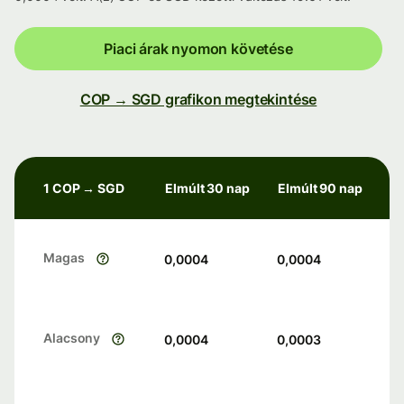
Piaci árak nyomon követése
COP → SGD grafikon megtekintése
1 COP → SGD
Elmúlt 30 nap
Elmúlt 90 nap
Magas
0,0004
0,0004
Alacsony
0,0004
0,0003