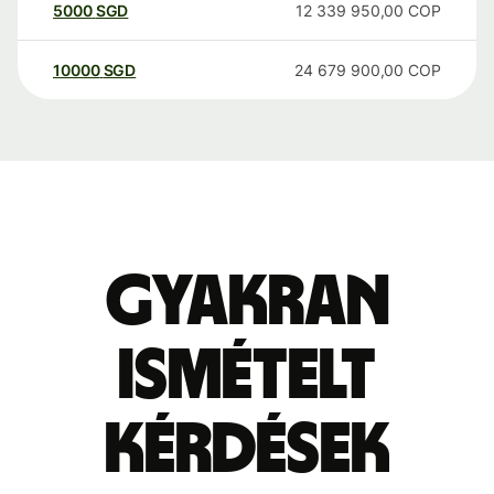
5000
SGD
12 339 950,00
COP
10000
SGD
24 679 900,00
COP
Gyakran
ismételt
kérdések