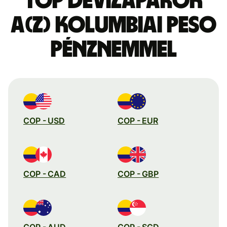
Top devizapárok
a(z) kolumbiai peso
pénznemmel
COP - USD
COP - EUR
COP - CAD
COP - GBP
COP - AUD
COP - SGD