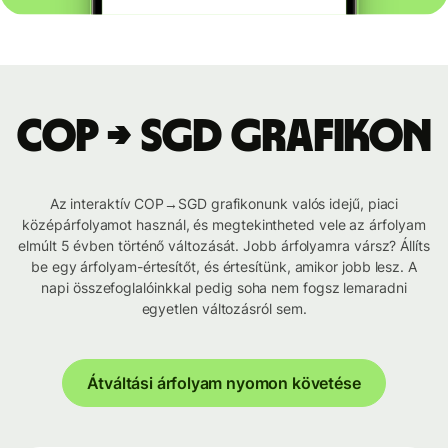
COP → SGD grafikon
Az interaktív COP→SGD grafikonunk valós idejű, piaci
középárfolyamot használ, és megtekintheted vele az árfolyam
elmúlt 5 évben történő változását. Jobb árfolyamra vársz? Állíts
be egy árfolyam-értesítőt, és értesítünk, amikor jobb lesz. A
napi összefoglalóinkkal pedig soha nem fogsz lemaradni
egyetlen változásról sem.
Átváltási árfolyam nyomon követése