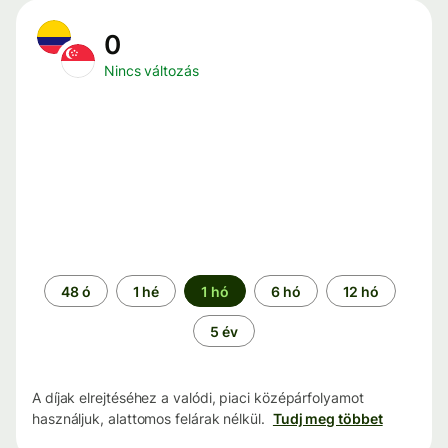
0
Nincs változás
Időszak
48 ó
1 hé
1 hó
6 hó
12 hó
5 év
A díjak elrejtéséhez a valódi, piaci középárfolyamot
használjuk, alattomos felárak nélkül.
Tudj meg többet