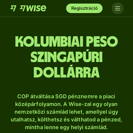
Regisztráció
kolumbiai peso
szingapúri
dollárra
COP átváltása SGD pénznemre a piaci
középárfolyamon. A Wise-zal egy olyan
nemzetközi számlád lehet, amellyel úgy
utalhatsz, költhetsz és válthatod a pénzed,
mintha lenne egy helyi számlád.