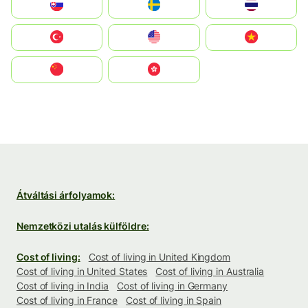
Slovensko
Ruoŧŧa
ไทย
Türkiye
United States
Vietnam
中国
中國香港特別行政區
Átváltási árfolyamok:
Nemzetközi utalás külföldre:
Cost of living:
Cost of living in United Kingdom
Cost of living in United States
Cost of living in Australia
Cost of living in India
Cost of living in Germany
Cost of living in France
Cost of living in Spain