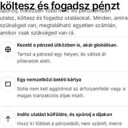
költesz és fogadsz pénzt
Spórolj, miközben több mint 40 pénznemben
utalsz, költesz és fogadsz utalásokat. Minden, amire
szükséged van, megtalálható egyetlen számlán,
amikor csak szükséged van rá.
Kezeld a pénzed útközben is, akár globálisan.
Tartsd a pénzed egy helyen, és váltsd át
pillanatok alatt.
Egy nemzetközi betéti kártya
Soha nem kell aggódnod az árfolyamfelár vagy a
magas tranzakciós díjak miatt.
Indíts utalást külföldre, és spórolj a díjakon
Hozz ki többet a pénzedből, nem számít, merre