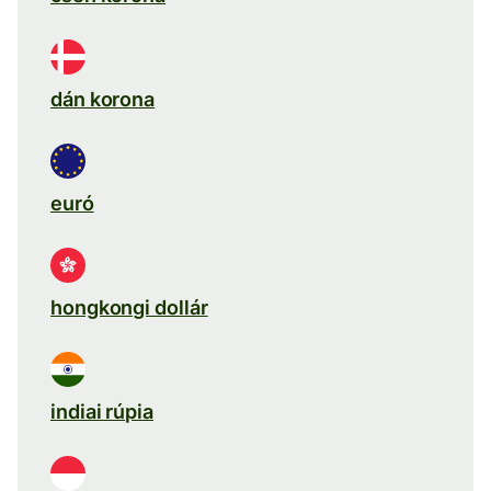
dán korona
euró
hongkongi dollár
indiai rúpia