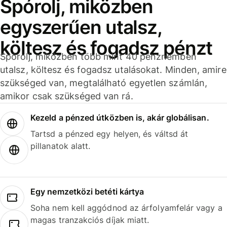
Spórolj, miközben
egyszerűen utalsz,
költesz és fogadsz pénzt
Spórolj, miközben több mint 40 pénznemben
utalsz, költesz és fogadsz utalásokat. Minden, amire
szükséged van, megtalálható egyetlen számlán,
amikor csak szükséged van rá.
Kezeld a pénzed útközben is, akár globálisan.
Tartsd a pénzed egy helyen, és váltsd át
pillanatok alatt.
Egy nemzetközi betéti kártya
Soha nem kell aggódnod az árfolyamfelár vagy a
magas tranzakciós díjak miatt.