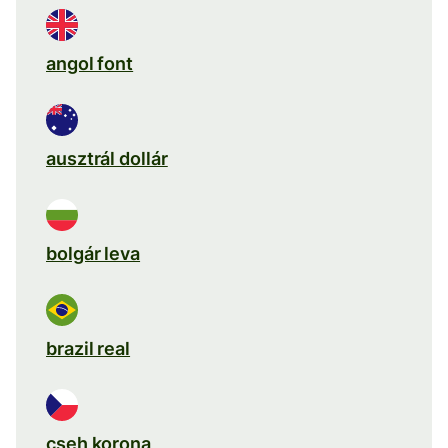
angol font
ausztrál dollár
bolgár leva
brazil real
cseh korona