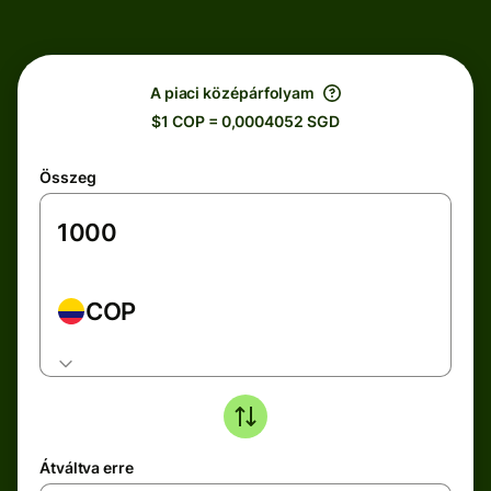
A piaci középárfolyam
$1 COP = 0,0004052 SGD
Összeg
COP
Átváltva erre