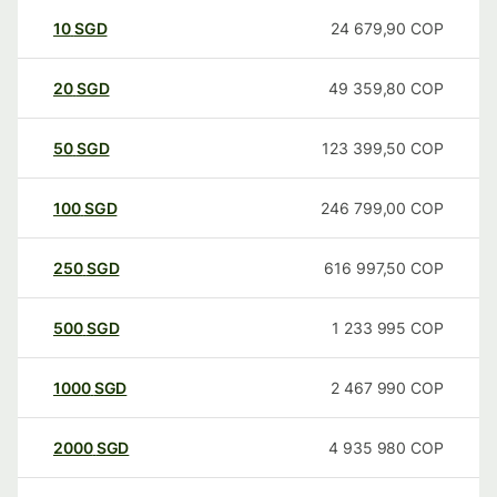
10
SGD
24 679,90
COP
20
SGD
49 359,80
COP
50
SGD
123 399,50
COP
100
SGD
246 799,00
COP
250
SGD
616 997,50
COP
500
SGD
1 233 995
COP
1000
SGD
2 467 990
COP
2000
SGD
4 935 980
COP