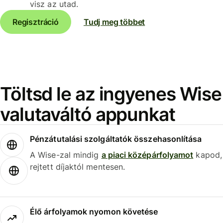
visz az utad.
Regisztráció
Tudj meg többet
Töltsd le az ingyenes Wise
valutaváltó appunkat
Pénzátutalási szolgáltatók összehasonlítása
A Wise-zal mindig
a piaci középárfolyamot
kapod,
rejtett díjaktól mentesen.
Élő árfolyamok nyomon követése