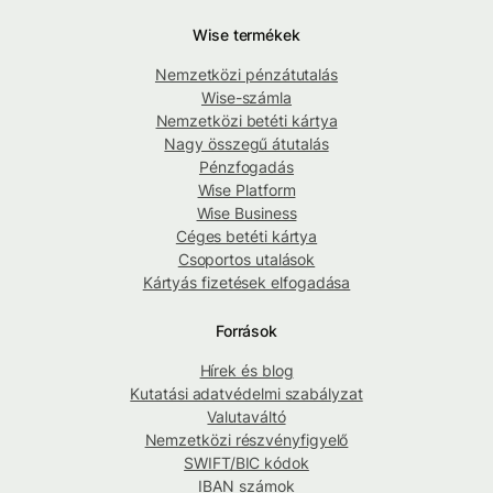
Wise termékek
Nemzetközi pénzátutalás
Wise-számla
Nemzetközi betéti kártya
Nagy összegű átutalás
Pénzfogadás
Wise Platform
Wise Business
Céges betéti kártya
Csoportos utalások
Kártyás fizetések elfogadása
Források
Hírek és blog
Kutatási adatvédelmi szabályzat
Valutaváltó
Nemzetközi részvényfigyelő
SWIFT/BIC kódok
IBAN számok