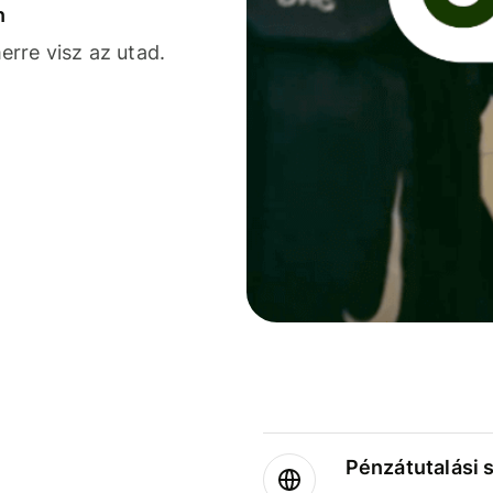
n
rre visz az utad.
Pénzátutalási 