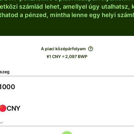
tközi számlád lehet, amellyel úgy utalhatsz, 
thatod a pénzed, mintha lenne egy helyi szám
A piaci középárfolyam
¥1 CNY = 2,097 BWP
szeg
CNY