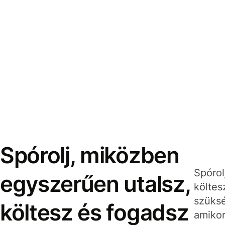
Spórolj, miközben
Spórol
egyszerűen utalsz,
költes
szüksé
költesz és fogadsz
amikor