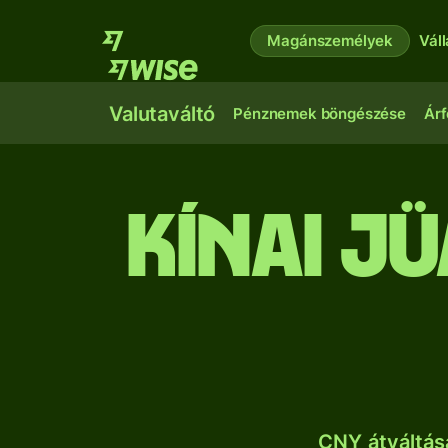
Magánszemélyek
Vál
Valutaváltó
Pénznemek böngészése
Árf
kínai j
CNY átváltás