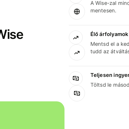
A Wise-zal min
mentesen.
Wise
Élő árfolyamo
Mentsd el a ked
tudd az átváltá
Teljesen ingye
Töltsd le másod