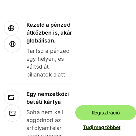
Kezeld a pénzed
útközben is, akár
globálisan.
Tartsd a pénzed
egy helyen, és
váltsd át
pillanatok alatt.
Egy nemzetközi
betéti kártya
Soha nem kell
Regisztráció
aggódnod az
Tudj meg többet
árfolyamfelár
vagy a magas