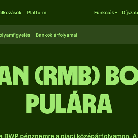
lalkozások
Platform
Funkciók
Díjsza
olyamfigyelés
Bankok árfolyamai
üan (RMB) b
pulára
a BWP pénznemre a piaci középárfolyamon. A