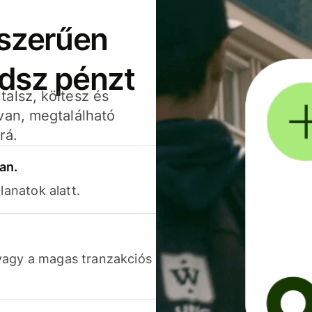
yszerűen
adsz pénzt
alsz, költesz és
van, megtalálható
rá.
an.
lanatok alatt.
vagy a magas tranzakciós