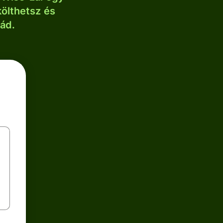
költhetsz és
lád.