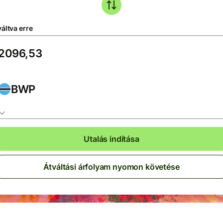
áltva erre
BWP
Utalás indítása
Átváltási árfolyam nyomon követése