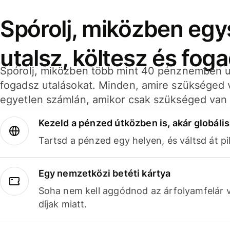
Spórolj, miközben eg
utalsz, költesz és fog
Spórolj, miközben több mint 40 pénznemben ut
fogadsz utalásokat. Minden, amire szükséged 
egyetlen számlán, amikor csak szükséged van 
Kezeld a pénzed útközben is, akár globális
Tartsd a pénzed egy helyen, és váltsd át pil
Egy nemzetközi betéti kártya
Soha nem kell aggódnod az árfolyamfelár 
díjak miatt.