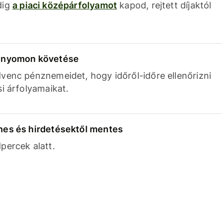
dig
a piaci középárfolyamot
kapod, rejtett díjaktól
k nyomon követése
venc pénznemeidet, hogy időről-időre ellenőrizni
si árfolyamaikat.
nes és hirdetésektől mentes
percek alatt.