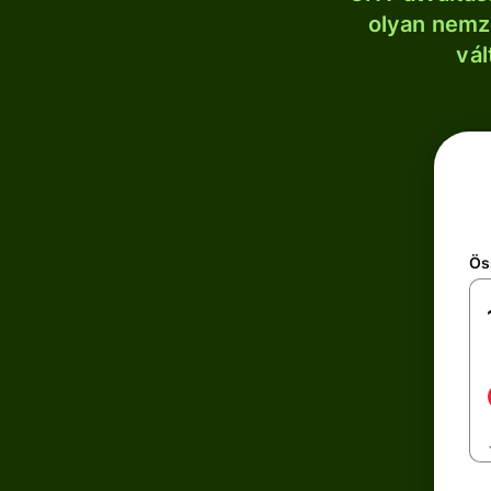
olyan nemze
vál
Ös