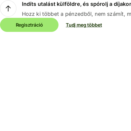
Indíts utalást külföldre, és spórolj a díjako
Hozz ki többet a pénzedből, nem számít, me
Regisztráció
Tudj meg többet