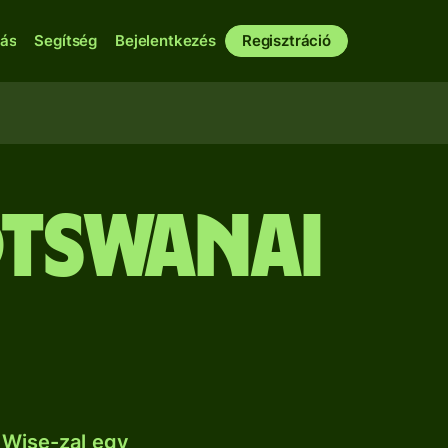
bás
Segítség
Bejelentkezés
Regisztráció
otswanai
 Wise-zal egy