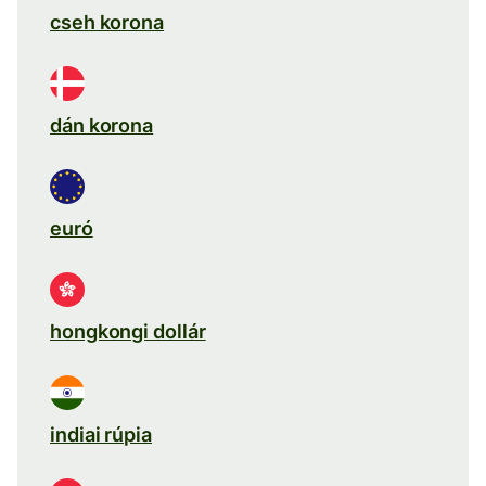
cseh korona
dán korona
euró
hongkongi dollár
indiai rúpia