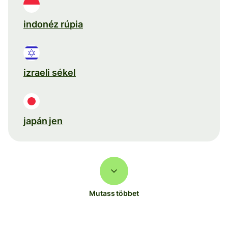
indonéz rúpia
izraeli sékel
japán jen
Mutass többet