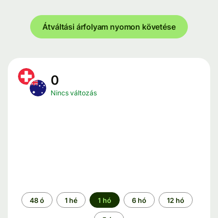
Átváltási árfolyam nyomon követése
0
Nincs változás
Időszak
48 ó
1 hé
1 hó
6 hó
12 hó