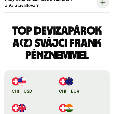
a Valutaváltóval?
Top devizapárok
a(z) svájci frank
pénznemmel
CHF - USD
CHF - EUR