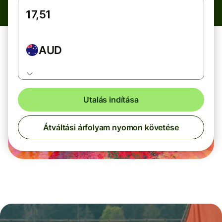
AUD
Utalás indítása
Átváltási árfolyam nyomon követése