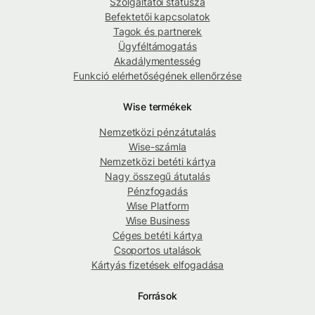
Szolgáltatói státusza
Befektetői kapcsolatok
Tagok és partnerek
Ügyféltámogatás
Akadálymentesség
Funkció elérhetőségének ellenőrzése
Wise termékek
Nemzetközi pénzátutalás
Wise-számla
Nemzetközi betéti kártya
Nagy összegű átutalás
Pénzfogadás
Wise Platform
Wise Business
Céges betéti kártya
Csoportos utalások
Kártyás fizetések elfogadása
Források