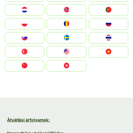
Nederland
Norge
Portugal
Polska
România
Россия
Slovensko
Ruoŧŧa
ไทย
Türkiye
United States
Vietnam
中国
中國香港特別行政區
Átváltási árfolyamok: