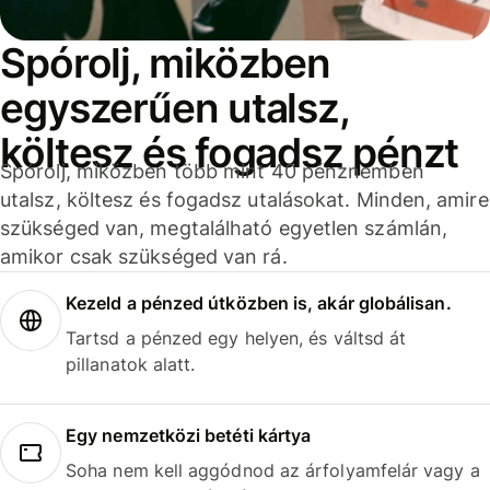
Spórolj, miközben
egyszerűen utalsz,
költesz és fogadsz pénzt
Spórolj, miközben több mint 40 pénznemben
utalsz, költesz és fogadsz utalásokat. Minden, amire
szükséged van, megtalálható egyetlen számlán,
amikor csak szükséged van rá.
Kezeld a pénzed útközben is, akár globálisan.
Tartsd a pénzed egy helyen, és váltsd át
pillanatok alatt.
Egy nemzetközi betéti kártya
Soha nem kell aggódnod az árfolyamfelár vagy a