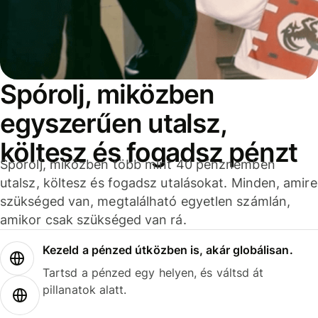
Spórolj, miközben
egyszerűen utalsz,
költesz és fogadsz pénzt
Spórolj, miközben több mint 40 pénznemben
utalsz, költesz és fogadsz utalásokat. Minden, amire
szükséged van, megtalálható egyetlen számlán,
amikor csak szükséged van rá.
Kezeld a pénzed útközben is, akár globálisan.
Tartsd a pénzed egy helyen, és váltsd át
pillanatok alatt.