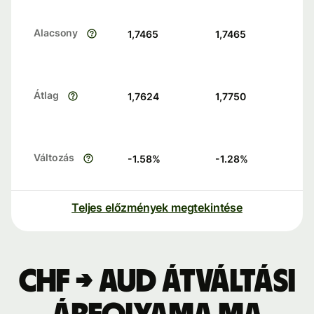
Alacsony
1,7465
1,7465
Átlag
1,7624
1,7750
Változás
-1.58
%
-1.28
%
Teljes előzmények megtekintése
CHF → AUD átváltási