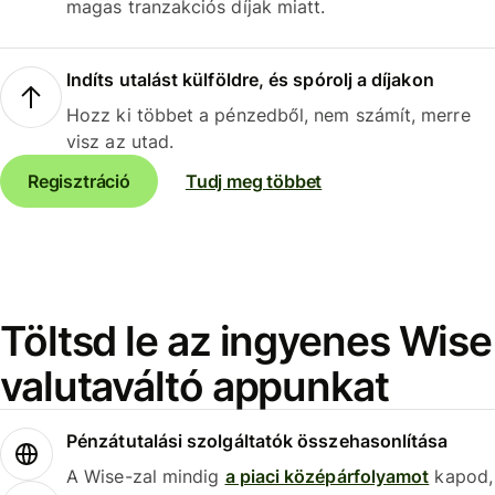
magas tranzakciós díjak miatt.
Indíts utalást külföldre, és spórolj a díjakon
Hozz ki többet a pénzedből, nem számít, merre
visz az utad.
Regisztráció
Tudj meg többet
Töltsd le az ingyenes Wise
valutaváltó appunkat
Pénzátutalási szolgáltatók összehasonlítása
A Wise-zal mindig
a piaci középárfolyamot
kapod,