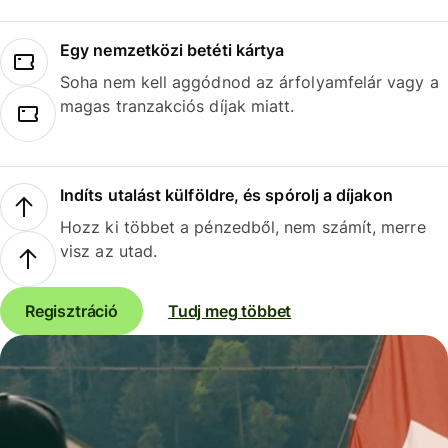
Egy nemzetközi betéti kártya
Soha nem kell aggódnod az árfolyamfelár vagy a
magas tranzakciós díjak miatt.
Indíts utalást külföldre, és spórolj a díjakon
Hozz ki többet a pénzedből, nem számít, merre
visz az utad.
Regisztráció
Tudj meg többet