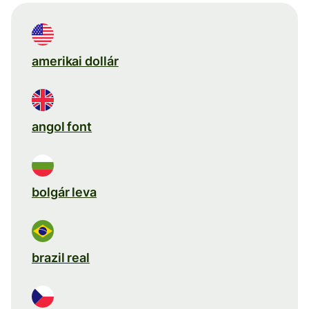
amerikai dollár
angol font
bolgár leva
brazil real