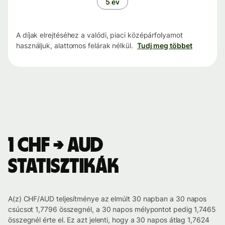
5 év
A díjak elrejtéséhez a valódi, piaci középárfolyamot
használjuk, alattomos felárak nélkül.
Tudj meg többet
1 CHF → AUD
statisztikák
A(z) CHF/AUD teljesítménye az elmúlt 30 napban a 30 napos
csúcsot 1,7796 összegnél, a 30 napos mélypontot pedig 1,7465
összegnél érte el. Ez azt jelenti, hogy a 30 napos átlag 1,7624