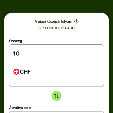
A piaci középárfolyam
SFr.1 CHF = 1,751 AUD
Összeg
CHF
Átváltva erre