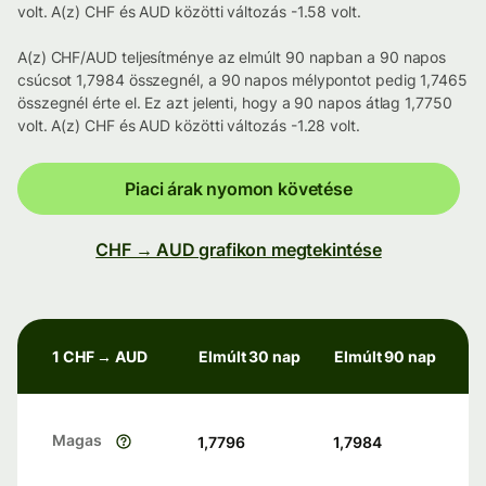
volt. A(z) CHF és AUD közötti változás -1.58 volt.
A(z) CHF/AUD teljesítménye az elmúlt 90 napban a 90 napos
csúcsot 1,7984 összegnél, a 90 napos mélypontot pedig 1,7465
összegnél érte el. Ez azt jelenti, hogy a 90 napos átlag 1,7750
volt. A(z) CHF és AUD közötti változás -1.28 volt.
Piaci árak nyomon követése
CHF → AUD grafikon megtekintése
1 CHF → AUD
Elmúlt 30 nap
Elmúlt 90 nap
Magas
1,7796
1,7984