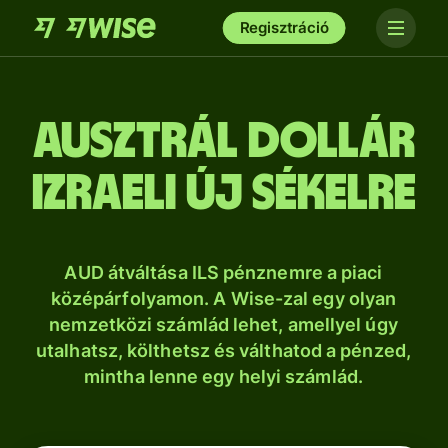
Regisztráció
ausztrál dollár
izraeli új sékelre
AUD átváltása ILS pénznemre a piaci
középárfolyamon. A Wise-zal egy olyan
nemzetközi számlád lehet, amellyel úgy
utalhatsz, költhetsz és válthatod a pénzed,
mintha lenne egy helyi számlád.