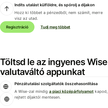
Indíts utalást külföldre, és spórolj a díjakon
Hozz ki többet a pénzedből, nem számít, merre
visz az utad.
Regisztráció
Tudj meg többet
Töltsd le az ingyenes Wise
valutaváltó appunkat
Pénzátutalási szolgáltatók összehasonlítása
A Wise-zal mindig
a piaci középárfolyamot
kapod,
rejtett díjaktól mentesen.