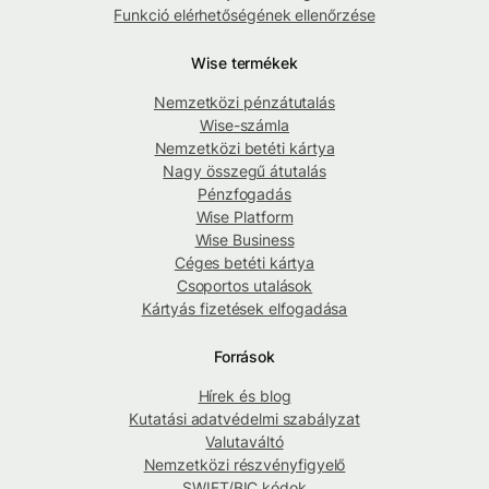
Funkció elérhetőségének ellenőrzése
Wise termékek
Nemzetközi pénzátutalás
Wise-számla
Nemzetközi betéti kártya
Nagy összegű átutalás
Pénzfogadás
Wise Platform
Wise Business
Céges betéti kártya
Csoportos utalások
Kártyás fizetések elfogadása
Források
Hírek és blog
Kutatási adatvédelmi szabályzat
Valutaváltó
Nemzetközi részvényfigyelő
SWIFT/BIC kódok