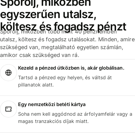
Spórolj, miközben
egyszerűen utalsz,
költesz és fogadsz pénzt
Spórolj, miközben több mint 40 pénznemben
utalsz, költesz és fogadsz utalásokat. Minden, amire
szükséged van, megtalálható egyetlen számlán,
amikor csak szükséged van rá.
Kezeld a pénzed útközben is, akár globálisan.
Tartsd a pénzed egy helyen, és váltsd át
pillanatok alatt.
Egy nemzetközi betéti kártya
Soha nem kell aggódnod az árfolyamfelár vagy a
magas tranzakciós díjak miatt.