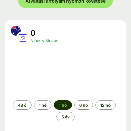
Átváltási árfolyam nyomon követése
0
Nincs változás
Időszak
48 ó
1 hé
1 hó
6 hó
12 hó
5 év