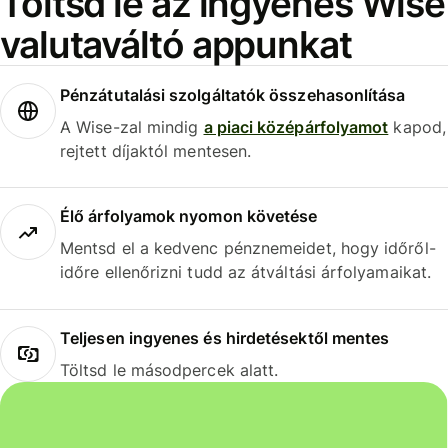
Töltsd le az ingyenes Wise
valutaváltó appunkat
Pénzátutalási szolgáltatók összehasonlítása
A Wise-zal mindig
a piaci középárfolyamot
kapod,
rejtett díjaktól mentesen.
Élő árfolyamok nyomon követése
Mentsd el a kedvenc pénznemeidet, hogy időről-
időre ellenőrizni tudd az átváltási árfolyamaikat.
Teljesen ingyenes és hirdetésektől mentes
Töltsd le másodpercek alatt.