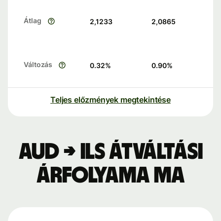
Átlag
2,1233
2,0865
Változás
0.32
%
0.90
%
Teljes előzmények megtekintése
AUD → ILS átváltási
árfolyama ma