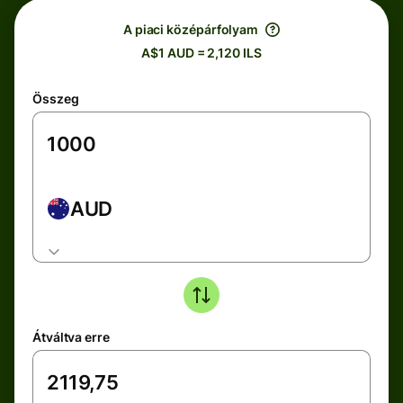
A piaci középárfolyam
A$1 AUD = 2,120 ILS
Összeg
AUD
Átváltva erre