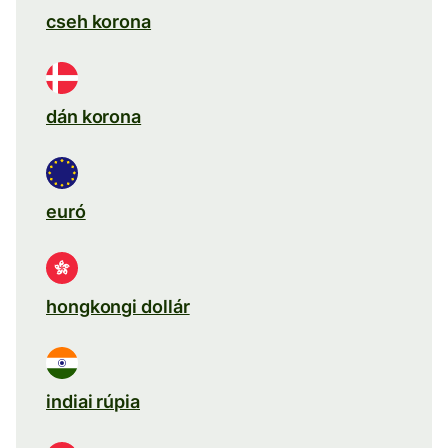
cseh korona
dán korona
euró
hongkongi dollár
indiai rúpia