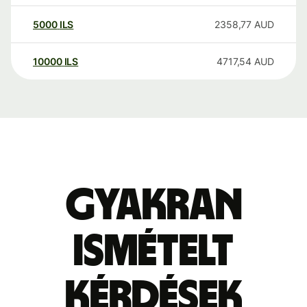
5000
ILS
2358,77
AUD
10000
ILS
4717,54
AUD
Gyakran
ismételt
kérdések