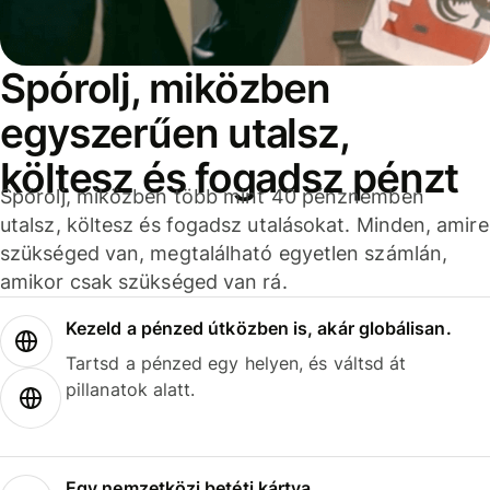
Spórolj, miközben
egyszerűen utalsz,
költesz és fogadsz pénzt
Spórolj, miközben több mint 40 pénznemben
utalsz, költesz és fogadsz utalásokat. Minden, amire
szükséged van, megtalálható egyetlen számlán,
amikor csak szükséged van rá.
Kezeld a pénzed útközben is, akár globálisan.
Tartsd a pénzed egy helyen, és váltsd át
pillanatok alatt.
Egy nemzetközi betéti kártya