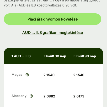
összegnél érte el. Ez azt jelenti, hogy a 90 napos átlag 2,0865
volt. A(z) AUD és ILS közötti változás 0.90 volt.
Piaci árak nyomon követése
AUD → ILS grafikon megtekintése
1 AUD → ILS
Elmúlt 30 nap
Elmúlt 90 nap
Magas
2,1540
2,1540
Alacsony
2,0882
2,0173