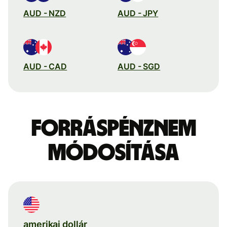
AUD - NZD
AUD - JPY
AUD - CAD
AUD - SGD
Forráspénznem
módosítása
amerikai dollár