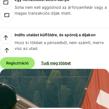
Soha nem kell aggódnod az árfolyamfelár vagy a
magas tranzakciós díjak miatt.
Indíts utalást külföldre, és spórolj a díjakon
Hozz ki többet a pénzedből, nem számít, merre
visz az utad.
Regisztráció
Tudj meg többet