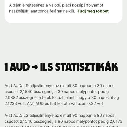
A díjak elrejtéséhez a valódi, piaci középárfolyamot
használjuk, alattomos felárak nélkül.
Tudj meg többet
1 AUD → ILS statisztikák
A(z) AUD/ILS teljesítménye az elmúlt 30 napban a 30 napos
csúcsot 2,1540 összegnél, a 30 napos mélypontot pedig
2,0882 összegnél érte el. Ez azt jelenti, hogy a 30 napos átlag
2,1233 volt. A(z) AUD és ILS közötti változás 0.32 volt.
A(z) AUD/ILS teljesítménye az elmúlt 90 napban a 90 napos
csúcsot 2,1540 összegnél, a 90 napos mélypontot pedig 2,0173