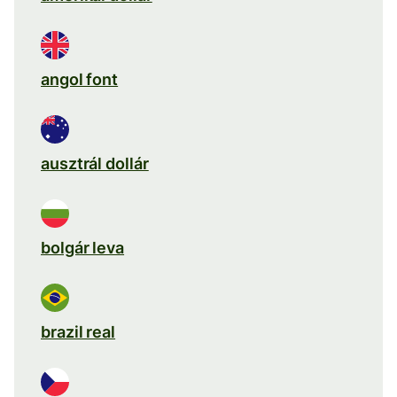
angol font
ausztrál dollár
bolgár leva
brazil real