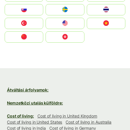
Slovensko
Ruoŧŧa
ไทย
Türkiye
United States
Vietnam
中国
中國香港特別行政區
Átváltási árfolyamok:
Nemzetközi utalás külföldre:
Cost of living:
Cost of living in United Kingdom
Cost of living in United States
Cost of living in Australia
Cost of living in India
Cost of living in Germany