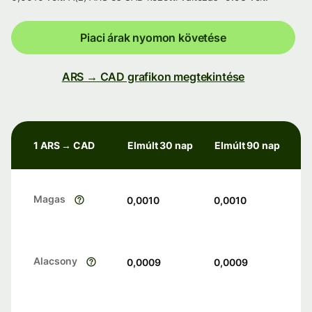
Piaci árak nyomon követése
ARS → CAD grafikon megtekintése
1 ARS → CAD
Elmúlt 30 nap
Elmúlt 90 nap
Magas
0,0010
0,0010
Alacsony
0,0009
0,0009