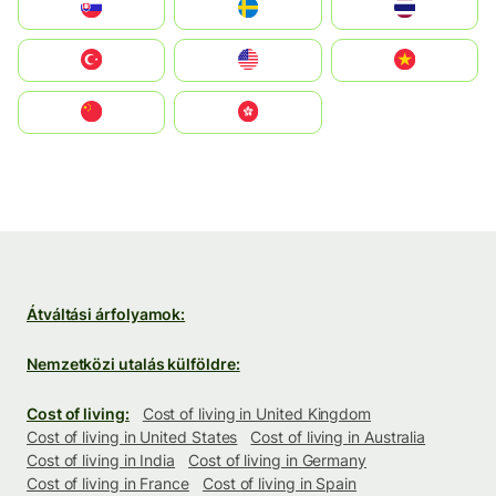
Slovensko
Ruoŧŧa
ไทย
Türkiye
United States
Vietnam
中国
中國香港特別行政區
Átváltási árfolyamok:
Nemzetközi utalás külföldre:
Cost of living:
Cost of living in United Kingdom
Cost of living in United States
Cost of living in Australia
Cost of living in India
Cost of living in Germany
Cost of living in France
Cost of living in Spain