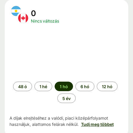
0
Nincs változás
Időszak
48 ó
1 hé
1 hó
6 hó
12 hó
5 év
A díjak elrejtéséhez a valódi, piaci középárfolyamot
használjuk, alattomos felárak nélkül.
Tudj meg többet