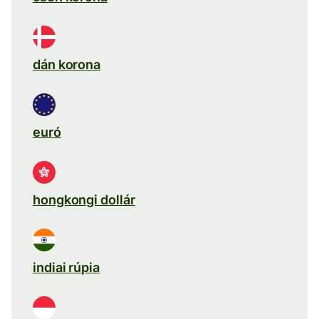
dán korona
euró
hongkongi dollár
indiai rúpia