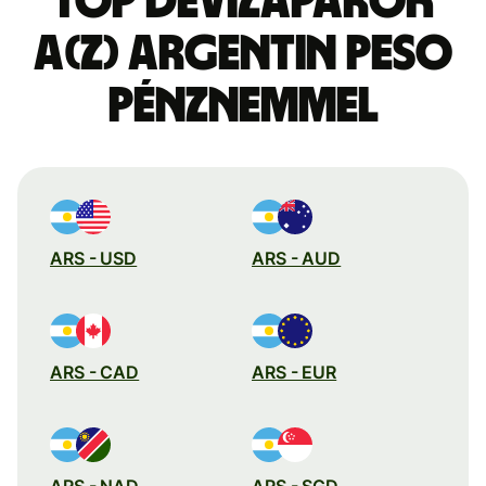
Top devizapárok
a(z) argentin peso
pénznemmel
ARS - USD
ARS - AUD
ARS - CAD
ARS - EUR
ARS - NAD
ARS - SGD