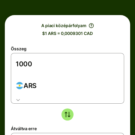
A piaci középárfolyam
$1 ARS = 0,0009301 CAD
Összeg
ARS
Átváltva erre