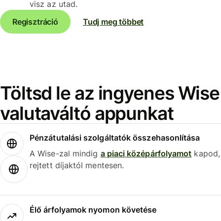
visz az utad.
Regisztráció
Tudj meg többet
Töltsd le az ingyenes Wise
valutaváltó appunkat
Pénzátutalási szolgáltatók összehasonlítása
A Wise-zal mindig
a piaci középárfolyamot
kapod,
rejtett díjaktól mentesen.
Élő árfolyamok nyomon követése