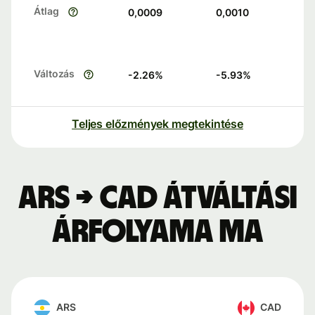
Átlag
0,0009
0,0010
Változás
-2.26
%
-5.93
%
Teljes előzmények megtekintése
ARS → CAD átváltási
árfolyama ma
ARS
CAD