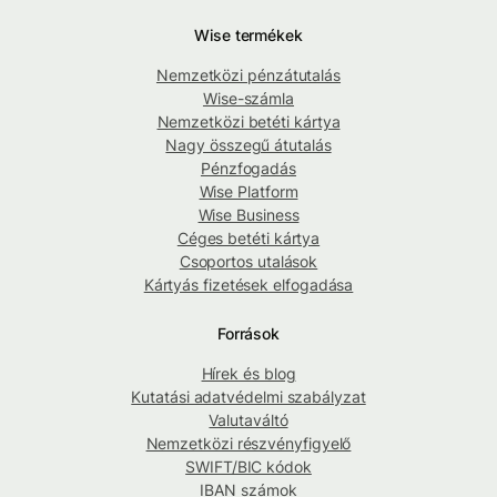
Wise termékek
Nemzetközi pénzátutalás
Wise-számla
Nemzetközi betéti kártya
Nagy összegű átutalás
Pénzfogadás
Wise Platform
Wise Business
Céges betéti kártya
Csoportos utalások
Kártyás fizetések elfogadása
Források
Hírek és blog
Kutatási adatvédelmi szabályzat
Valutaváltó
Nemzetközi részvényfigyelő
SWIFT/BIC kódok
IBAN számok