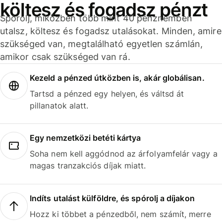
költesz és fogadsz pénzt
Spórolj, miközben több mint 40 pénznemben
utalsz, költesz és fogadsz utalásokat. Minden, amire
szükséged van, megtalálható egyetlen számlán,
amikor csak szükséged van rá.
Kezeld a pénzed útközben is, akár globálisan.
Tartsd a pénzed egy helyen, és váltsd át
pillanatok alatt.
Egy nemzetközi betéti kártya
Soha nem kell aggódnod az árfolyamfelár vagy a
magas tranzakciós díjak miatt.
Indíts utalást külföldre, és spórolj a díjakon
Hozz ki többet a pénzedből, nem számít, merre