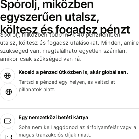
Spórolj, miközben
egyszerűen utalsz,
költesz és fogadsz pénzt
Spórolj, miközben több mint 40 pénznemben
utalsz, költesz és fogadsz utalásokat. Minden, amire
szükséged van, megtalálható egyetlen számlán,
amikor csak szükséged van rá.
Kezeld a pénzed útközben is, akár globálisan.
Tartsd a pénzed egy helyen, és váltsd át
pillanatok alatt.
Egy nemzetközi betéti kártya
Soha nem kell aggódnod az árfolyamfelár vagy a
magas tranzakciós díjak miatt.