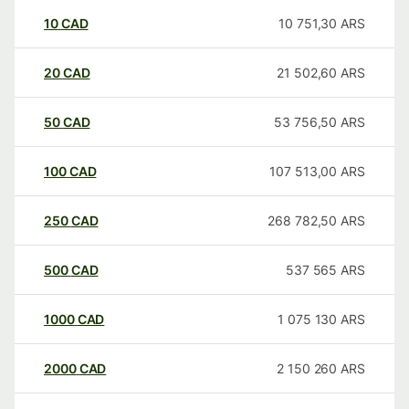
10
CAD
10 751,30
ARS
20
CAD
21 502,60
ARS
50
CAD
53 756,50
ARS
100
CAD
107 513,00
ARS
250
CAD
268 782,50
ARS
500
CAD
537 565
ARS
1000
CAD
1 075 130
ARS
2000
CAD
2 150 260
ARS