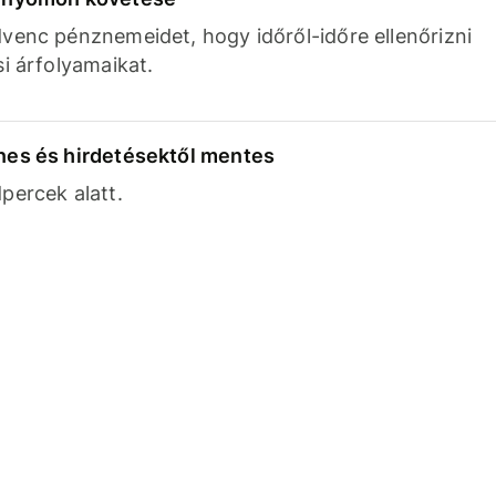
venc pénznemeidet, hogy időről-időre ellenőrizni
si árfolyamaikat.
nes és hirdetésektől mentes
percek alatt.