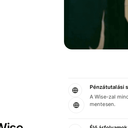
Pénzátutalási 
A Wise-zal min
mentesen.
Wise
Élő árfolyamo