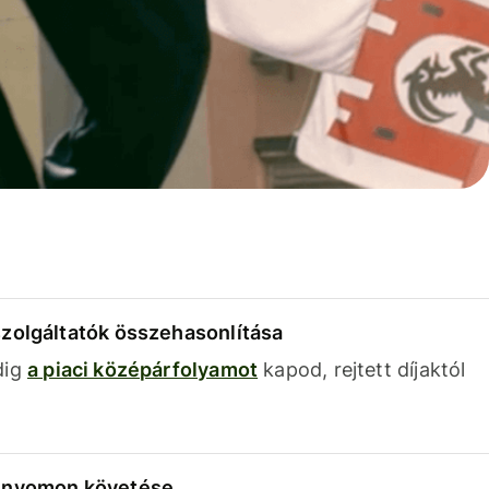
szolgáltatók összehasonlítása
dig
a piaci középárfolyamot
kapod, rejtett díjaktól
k nyomon követése