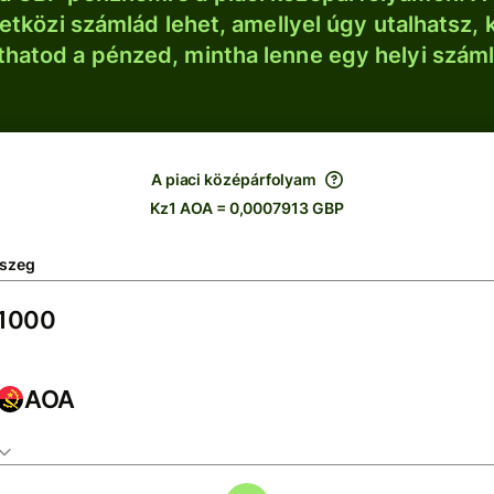
tközi számlád lehet, amellyel úgy utalhatsz, 
thatod a pénzed, mintha lenne egy helyi szám
A piaci középárfolyam
Kz1 AOA = 0,0007913 GBP
szeg
AOA