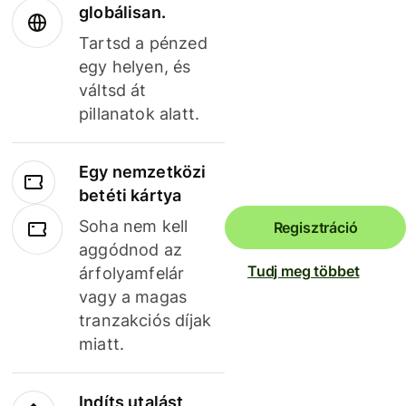
globálisan.
Tartsd a pénzed
egy helyen, és
váltsd át
pillanatok alatt.
Egy nemzetközi
betéti kártya
Soha nem kell
Regisztráció
aggódnod az
Tudj meg többet
árfolyamfelár
vagy a magas
tranzakciós díjak
miatt.
Indíts utalást