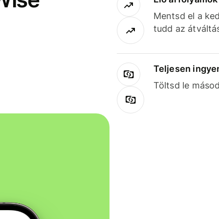
Mentsd el a ked
tudd az átváltá
Teljesen ingye
Töltsd le másod