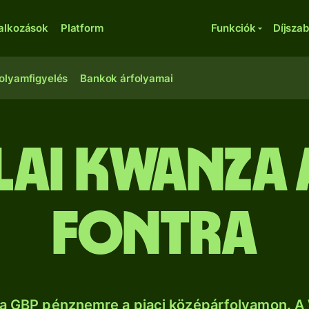
lalkozások
Platform
Funkciók
Díjsza
olyamfigyelés
Bankok árfolyamai
ai kwanza
fontra
a GBP pénznemre a piaci középárfolyamon. A