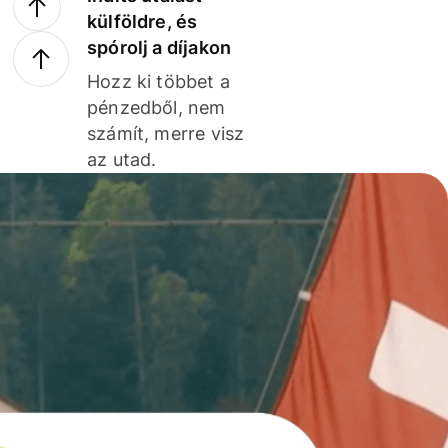
külföldre, és
spórolj a díjakon
Hozz ki többet a
pénzedből, nem
számít, merre visz
az utad.