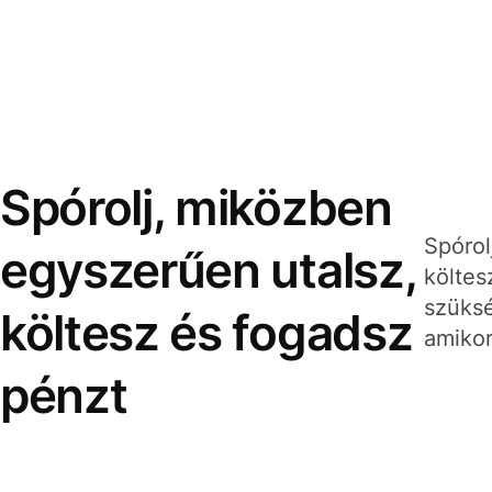
Spórolj, miközben
Spórol
egyszerűen utalsz,
költes
szüksé
költesz és fogadsz
amikor
pénzt