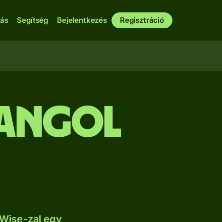
bás
Segítség
Bejelentkezés
Regisztráció
 angol
 Wise-zal egy