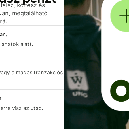
alsz, költesz és
van, megtalálható
rá.
an.
lanatok alatt.
vagy a magas tranzakciós
n
rre visz az utad.