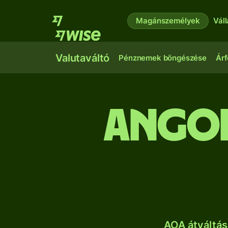
Magánszemélyek
Vál
Valutaváltó
Pénznemek böngészése
Árf
angol
AOA átváltás