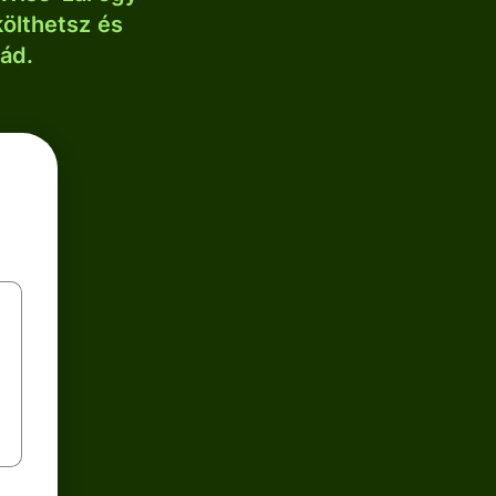
költhetsz és
lád.