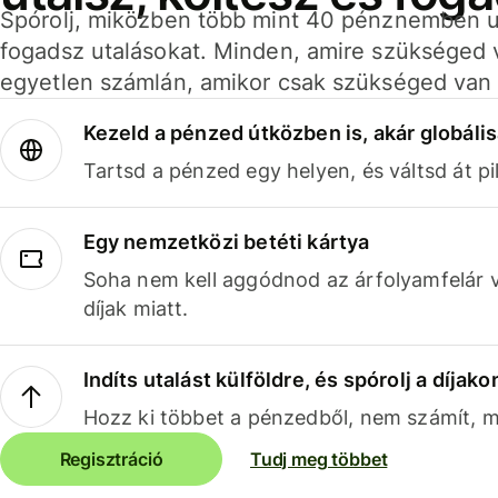
Spórolj, miközben több mint 40 pénznemben ut
fogadsz utalásokat. Minden, amire szükséged 
egyetlen számlán, amikor csak szükséged van 
Kezeld a pénzed útközben is, akár globális
Tartsd a pénzed egy helyen, és váltsd át pil
Egy nemzetközi betéti kártya
Soha nem kell aggódnod az árfolyamfelár 
díjak miatt.
Indíts utalást külföldre, és spórolj a díjako
Hozz ki többet a pénzedből, nem számít, me
Regisztráció
Tudj meg többet