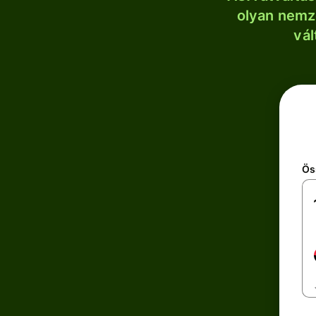
olyan nemze
vál
Ös