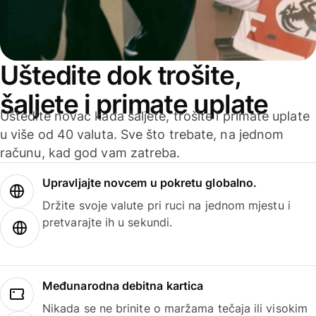
Uštedite dok trošite,
šaljete i primate uplate
Uštedite novac kada šaljete, trošite i primate uplate
u više od 40 valuta. Sve što trebate, na jednom
računu, kad god vam zatreba.
Upravljajte novcem u pokretu globalno.
Držite svoje valute pri ruci na jednom mjestu i
pretvarajte ih u sekundi.
Međunarodna debitna kartica
Nikada se ne brinite o maržama tečaja ili visokim