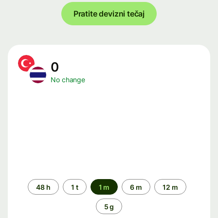
Pratite devizni tečaj
0
No change
Time
48 h
1 t
1 m
6 m
12 m
period
5 g