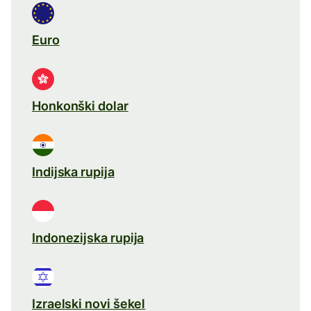
Euro
Honkonški dolar
Indijska rupija
Indonezijska rupija
Izraelski novi šekel