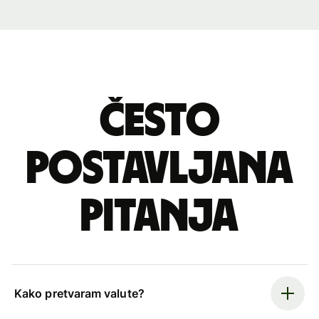
Često
postavljana
pitanja
Kako pretvaram valute?