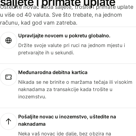
šaljete i primate uplate
Uštedite novac kada šaljete, trošite i primate uplate
u više od 40 valuta. Sve što trebate, na jednom
računu, kad god vam zatreba.
Upravljajte novcem u pokretu globalno.
Držite svoje valute pri ruci na jednom mjestu i
pretvarajte ih u sekundi.
Međunarodna debitna kartica
Nikada se ne brinite o maržama tečaja ili visokim
naknadama za transakcije kada trošite u
inozemstvu.
Pošaljite novac u inozemstvo, uštedite na
naknadama
Neka vaš novac ide dalje, bez obzira na