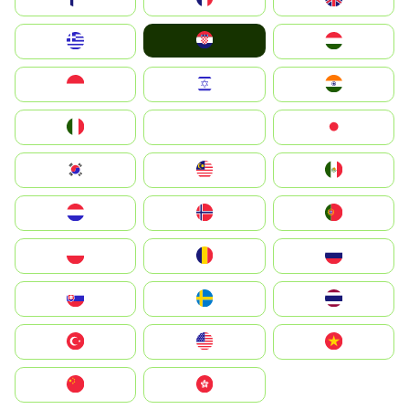
Hrvatska
Greece
Magyarország
Indonesia
Israel
India
Italia
JA
Japan
South Korea
Malay
Mexico
Nederland
Norge
Portugal
Polska
România
Россия
Slovensko
Ruoŧŧa
ไทย
Türkiye
United States
Vietnam
中国
中國香港特別行政區