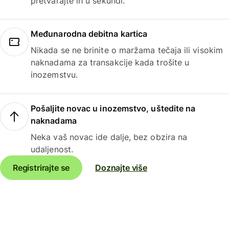
pretvarajte ih u sekundi.
Međunarodna debitna kartica
Nikada se ne brinite o maržama tečaja ili visokim
naknadama za transakcije kada trošite u
inozemstvu.
Pošaljite novac u inozemstvo, uštedite na
naknadama
Neka vaš novac ide dalje, bez obzira na
udaljenost.
Registrirajte se
Doznajte više