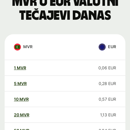
MVR u EUR valutni
tečajevi danas
MVR
EUR
1
MVR
0,06
EUR
5
MVR
0,28
EUR
10
MVR
0,57
EUR
20
MVR
1,13
EUR