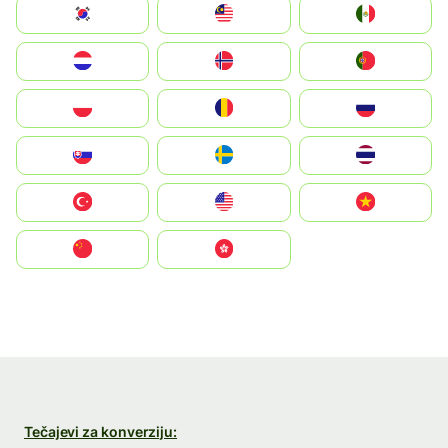
South Korea
Malay
Mexico
Nederland
Norge
Portugal
Polska
România
Россия
Slovensko
Ruoŧŧa
ไทย
Türkiye
United States
Vietnam
中国
中國香港特別行政區
Tečajevi za konverziju: