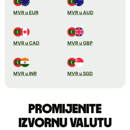
MVR u EUR
MVR u AUD
MVR u CAD
MVR u GBP
MVR u INR
MVR u SGD
Promijenite
izvornu valutu