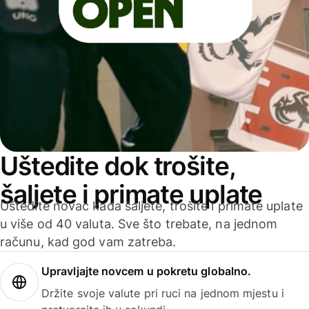
Uštedite dok trošite,
šaljete i primate uplate
Uštedite novac kada šaljete, trošite i primate uplate
u više od 40 valuta. Sve što trebate, na jednom
računu, kad god vam zatreba.
Upravljajte novcem u pokretu globalno.
Držite svoje valute pri ruci na jednom mjestu i