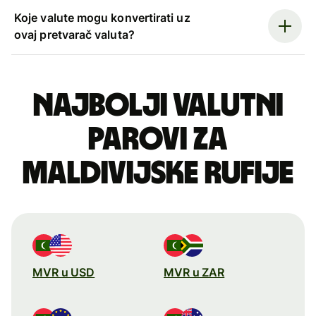
Koje valute mogu konvertirati uz
ovaj pretvarač valuta?
Najbolji valutni
parovi za
maldivijske rufije
MVR u USD
MVR u ZAR