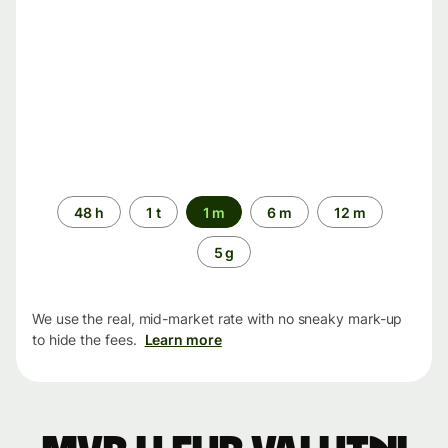
Time
48 h
1 t
1 m
6 m
12 m
period
5 g
We use the real, mid-market rate with no sneaky mark-up
to hide the fees.
Learn more