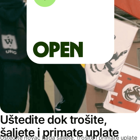
Uštedite dok trošite,
šaljete i primate uplate
Uštedite novac kada šaljete, trošite i primate uplate