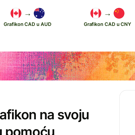
→
→
Grafikon CAD u AUD
Grafikon CAD u CNY
afikon na svoju
cu pomoću