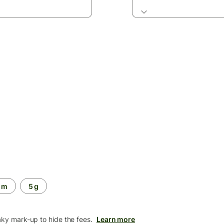
 m
5 g
aky mark-up to hide the fees.
Learn more