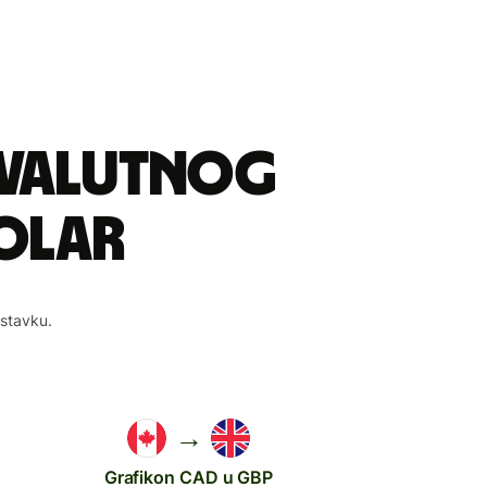
 valutnog
dolar
astavku.
→
Grafikon CAD u GBP