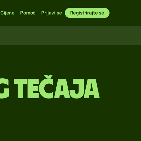
Cijene
Pomoć
Prijavi se
Registrirajte se
g tečaja