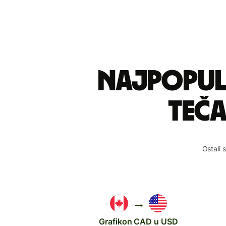
Najpopul
teča
Ostali 
→
Grafikon CAD u USD