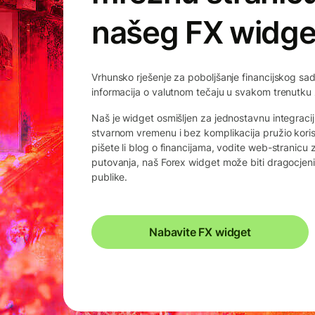
našeg FX widge
Vrhunsko rješenje za poboljšanje financijskog sad
informacija o valutnom tečaju u svakom trenutku z
Naš je widget osmišljen za jednostavnu integracij
stvarnom vremenu i bez komplikacija pružio kori
pišete li blog o financijama, vodite web-stranicu z
putovanja, naš Forex widget može biti dragocjeni
publike.
Nabavite FX widget