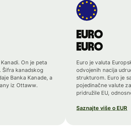
euro
euro
 Kanadi. On je peta
Euro je valuta Europsk
u. Šifra kanadskog
odvojenih nacija udr
zdaje Banka Kanade, a
strukturom. Euro je s
any iz Ottaww.
pojedinačne valute za
pridružile EU, odnosno
Saznajte više o EUR