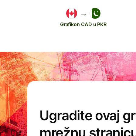
→
Grafikon CAD u PKR
Ugradite ovaj gr
mrežnu strani