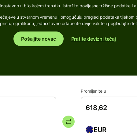
stavno u bilo kojem trenutku istražite povijesne tržišne podatke i ana
ne tečajeve u stvarnom vremenu i omogućuju pregled podataka tijekom o
pristup grafikonu, jednostavno odaberite dvije valute i pogledajte det
Pošaljite novac
Pratite devizni tečaj
Promijenite u
EUR