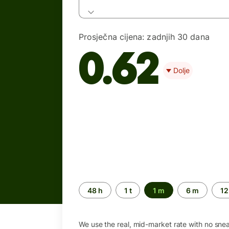
Prosječna cijena:
zadnjih 30 dana
0.62
Dolje
Time
48 h
1 t
1 m
6 m
12
period
We use the real, mid-market rate with no sne