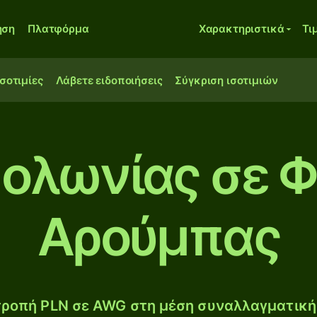
ηση
Πλατφόρμα
Χαρακτηριστικά
Τι
ισοτιμίες
Λάβετε ειδοποιήσεις
Σύγκριση ισοτιμιών
Πολωνίας σε Φ
Αρούμπας
ροπή PLN σε AWG στη μέση συναλλαγματική 