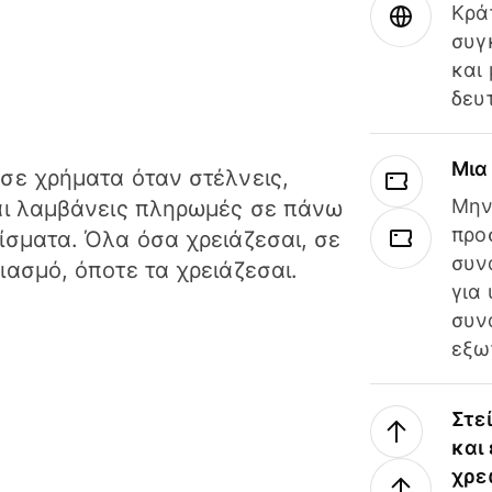
Κρά
συγ
και
δευ
Μια
σε χρήματα όταν στέλνεις,
Μην
αι λαμβάνεις πληρωμές σε πάνω
προ
ίσματα. Όλα όσα χρειάζεσαι, σε
συν
ιασμό, όποτε τα χρειάζεσαι.
για
συν
εξω
Στε
και
χρε