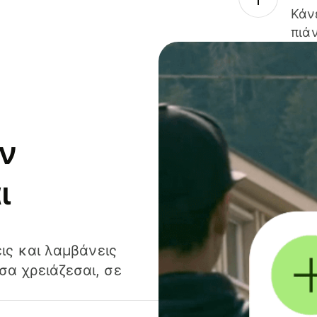
Κάν
πιάν
ν
ι
ις και λαμβάνεις
α χρειάζεσαι, σε