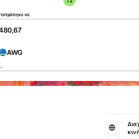
τατράπηκε σε
AWG
Δια
κιν