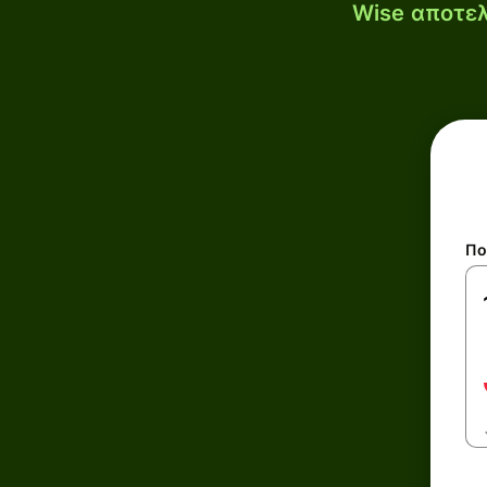
Wise αποτελ
Πο