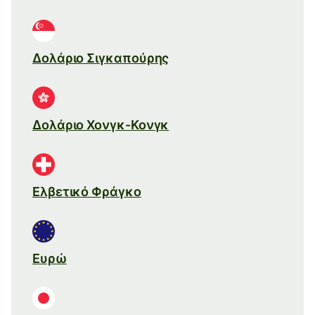
Δολάριο Σιγκαπούρης
Δολάριο Χονγκ-Κονγκ
Ελβετικό Φράγκο
Ευρώ