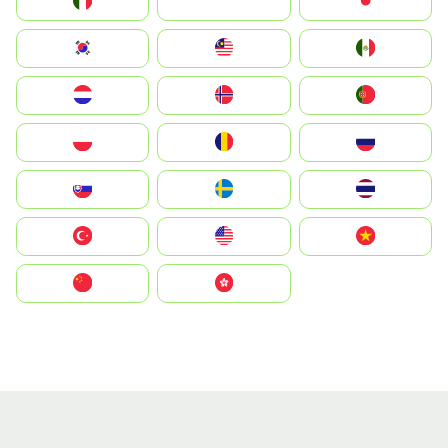
Italia
JA
Japan
South Korea
Malay
Mexico
Nederland
Norge
Portugal
Polska
România
Россия
Slovensko
Ruoŧŧa
ไทย
Türkiye
United States
Vietnam
中国
中國香港特別行政區