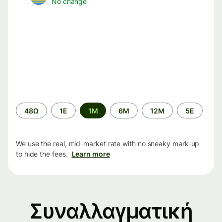
No change
Time
48Ω
1Ε
1M
6M
12M
5Ε
period
We use the real, mid-market rate with no sneaky mark-up
to hide the fees.
Learn more
Συναλλαγματική